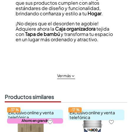
que sus productos cumplen con altos
estándares de diseño y funcionalidad,
brindando confianza y estilo a tu
Hogar
.
¡No dejes que el desorden te agobie!
Adquiere ahora la
Caja organizadora
tejida
con
Tapa de bambú
y transforma tu espacio
en un lugar más ordenado y atractivo.
Ver más
Productos similares
-
37
%
-
17
%
Exclusivo online y venta
Exclusivo online y venta
telefónica
telefónica
Ahorro en grande