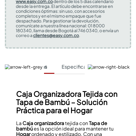
www.easy.com.co
dentro de los 5 días calendario
desde la entrega. El artículo debe encontrarse en
condiciones óptimas: sin uso, con accesorios
completos y en el mismo empaque que fue
despachado. Para gestionar la devolución,
comunícate a nuestra línea nacional: 01 8000
180340, llama desde Bogotá al 746 0340, o envía un
correo a
clientes@easy.com.co
.
Características
Especificaciones Técnicas
Caja Organizadora Tejida con
Tapa de Bambú – Solución
Práctica para el Hogar
La
Caja organizadora
tejida con
Tapa de
bambú
es la opción ideal para mantener tu
Hogar
ordenado y estilizado. Con una