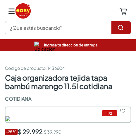
¿Qué estás buscando?
Ingresa tu dirección de entrega
pinturas
closet
cocinas integrales
:
1436604
sanitarios
caja organizadora tejida tapa
comedor
bambú marengo 11.5l cotidiana
escritorio
pisos
COTIDIANA
comedores
armarios closet
neveras
1
/
2
$ 29.992
$ 39.990
-
25
%