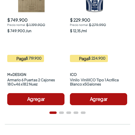
$ 749.900
$ 229.900
$ 1.199.900
$ 279.990
$
749
.
900
/
un
$
12
,
15
/
ml
Paga
Paga
$ 719.900
$ 224.900
M+DESIGN
ICO
Armario 6 Puertas 2 Cajones 
Vinilo  ViniliICO Tipo 1 Acrílica 
180x46 x182 Nuez
Blanco x5Galones
Agregar
Agregar