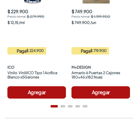
$ 229.900
$ 749.900
$ 279.990
$ 1.199.900
$
12
,
15
/
ml
$
749
.
900
/
un
Paga
Paga
$ 224.900
$ 719.900
ICO
M+DESIGN
Vinilo  ViniliICO Tipo 1 Acrílica 
Armario 6 Puertas 2 Cajones 
Blanco x5Galones
180x46 x182 Nuez
Agregar
Agregar