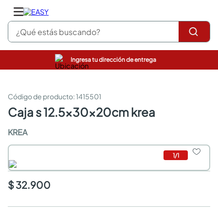
¿Qué estás buscando?
Ingresa tu dirección de entrega
closet
pinturas
cocinas integrales
:
1415501
sanitarios
caja s 12.5x30x20cm krea
comedor
escritorio
KREA
pisos
comedores
1
/
1
armarios closet
neveras
$ 32.900