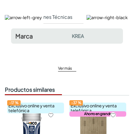
Especificaciones Técnicas
Comentarios y valor
Marca
KREA
Ver más
Productos similares
-
17
%
-
37
%
Exclusivo online y venta
Exclusivo online y venta
telefónica
telefónica
Ahorro en grande