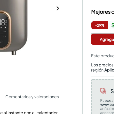
Mejores o
$
-
29
%
Agregar
Este produc
Los precio
región
Apli
S
Comentarios y valoraciones
Puedes 
www.ea
artículo
e al instante con el calentador
accesor