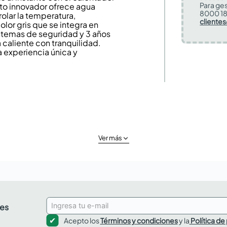
Para ges
cto innovador ofrece agua
8000 18
trolar la temperatura,
cliente
lor gris que se integra en
stemas de seguridad y 3 años
a caliente con tranquilidad.
 experiencia única y
Ver más
des
Acepto los
Términos y condiciones
y la
Política de