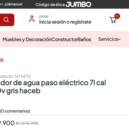
pm.
¡Llámanos!
Código de ética
0
¡Hola!
Inicia sesión o regístrate
Servicios
Muebles y Decoración
Constructor
Baños
eb
:
1474470
v gris haceb
☆
(0 comentarios)
9.900
$ 1.075.900