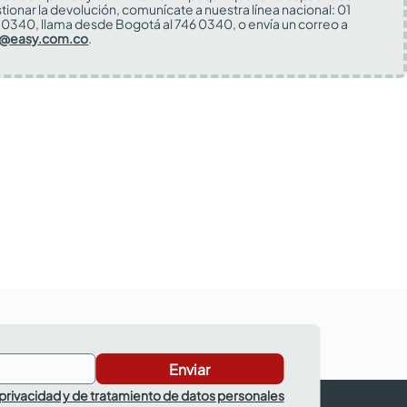
tionar la devolución, comunícate a nuestra línea nacional: 01
0340, llama desde Bogotá al 746 0340, o envía un correo a
s@easy.com.co
.
Enviar
 privacidad y de tratamiento de datos personales