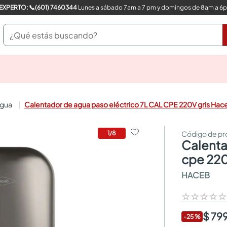
COMPRA CON UN EXPERTO: 📞(601) 7460344
Lunes a sábado 7am a 7 pm y domingos de 8am a 6
¿Qué estás buscando?
pinturas
closet
cocinas integrales
agua
Calentador de agua paso eléctrico 7L CAL CPE 220V gris Hac
sanitarios
comedor
escritorio
1
/
8
calentador de agua paso eléctrico 7l cal
pisos
comedores
cpe 220
armarios closet
HACEB
neveras
☆
☆
☆
☆
$ 79
-
25
%