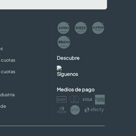
es
s
Descubre
s cuotas
s cuotas
Síguenos
Medios de pago
dustria
 de