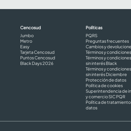
Cencosud
Políticas
Jumbo
PQRS
Metro
Preguntas frecuentes
Easy
Cambios y devolucion
Tarjeta Cencosud
Términos y condicione
Puntos Cencosud
Términos y condicione
Black Days 2026
sin interés Black
Términos y condicione
sin interés Diciembre
Protección de datos
Política de cookies
Superintendencia de in
y comercio SIC PQR
Política de tratamiento
datos