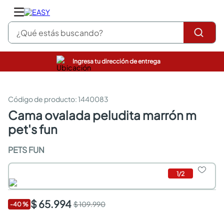
¿Qué estás buscando?
Ingresa tu dirección de entrega
pinturas
closet
cocinas integrales
:
1440083
sanitarios
cama ovalada peludita marrón m
comedor
pet's fun
escritorio
pisos
PETS FUN
armarios closet
comedores
neveras
1
/
2
$ 65.994
$ 109.990
-
40
%