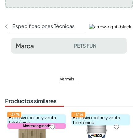
Especificaciones Técnicas
Comentarios y valor
Marca
PETS FUN
Ver más
Productos similares
-
37
%
-
17
%
Exclusivo online y venta
Exclusivo online y venta
telefónica
telefónica
Ahorro en grande