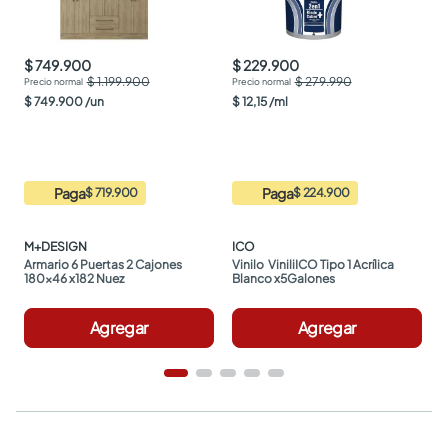
$ 749.900
$ 229.900
$ 1.199.900
$ 279.990
$
749
.
900
/
un
$
12
,
15
/
ml
Paga
Paga
$ 719.900
$ 224.900
M+DESIGN
ICO
Armario 6 Puertas 2 Cajones 
Vinilo  ViniliICO Tipo 1 Acrílica 
180x46 x182 Nuez
Blanco x5Galones
Agregar
Agregar