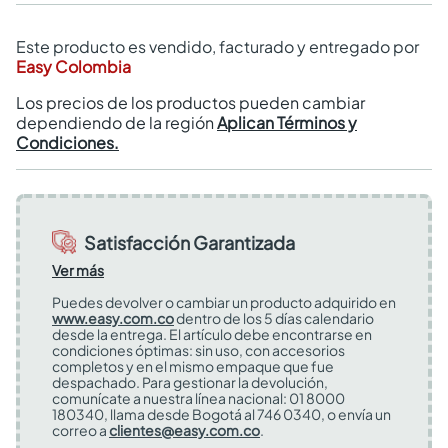
Este producto es vendido, facturado y entregado por
Easy Colombia
Los precios de los productos pueden cambiar
dependiendo de la región
Aplican Términos y
Condiciones.
Satisfacción Garantizada
Ver más
Puedes devolver o cambiar un producto adquirido en
www.easy.com.co
dentro de los 5 días calendario
desde la entrega. El artículo debe encontrarse en
condiciones óptimas: sin uso, con accesorios
completos y en el mismo empaque que fue
despachado. Para gestionar la devolución,
comunícate a nuestra línea nacional: 01 8000
180340, llama desde Bogotá al 746 0340, o envía un
correo a
clientes@easy.com.co
.