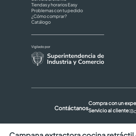
Tiendas y horarios Easy
Problemas con tu pedido
¿Cómo comprar?
Catálogo
Compra con un expe
Contáctanos
Servicio al cliente:
Bo
campana extractora cocina retráctil 60 v3 inox 60 cm