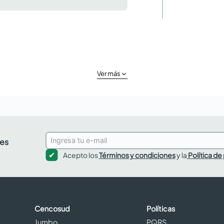
Ver más
des
Acepto los
Términos y condiciones
y la
Política de
Cencosud
Políticas
Jumbo
PQRS