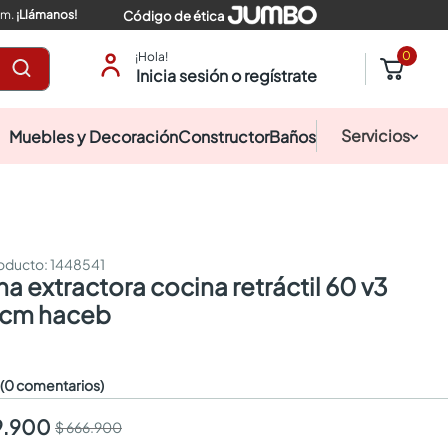
pm.
¡Llámanos!
Código de ética
0
¡Hola!
Inicia sesión o regístrate
Servicios
Muebles y Decoración
Constructor
Baños
:
1448541
 cm haceb
☆
(0 comentarios)
9.900
$ 666.900