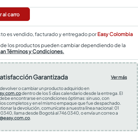
 al carro
to es vendido, facturado y entregado por
Easy Colombia
s de los productos pueden cambiar dependiendo de la
can Términos y Condiciones.
atisfacción Garantizada
Ver más
devolver o cambiar un producto adquirido en
sy.com.co
dentro de los 5 días calendario desde la entrega. El
 debe encontrarse en condiciones óptimas: sin uso, con
ios completos y en el mismo empaque que fue despachado.
tionar la devolución, comunícate a nuestra línea nacional: 01
0340, llama desde Bogotá al 746 0340, o envía un correo a
s@easy.com.co
.