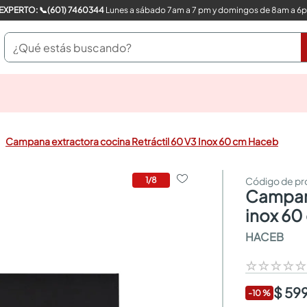
COMPRA CON UN EXPERTO: 📞(601) 7460344
Lunes a sábado 7am a 7 pm y domingos de 8am a 6
¿Qué estás buscando?
pinturas
closet
cocinas integrales
Campana extractora cocina Retráctil 60 V3 Inox 60 cm Haceb
sanitarios
comedor
escritorio
1
/
8
campana extractora cocina retráctil 60 v3
pisos
armarios closet
inox 60
comedores
HACEB
neveras
☆
☆
☆
☆
$ 59
-
10
%