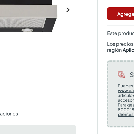
Agregar
Este produc
Los precio
región
Apli
S
Puedes 
www.ea
artículo
accesor
Para ges
8000 18
raciones
cliente