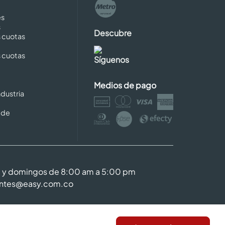
es
s
Descubre
s cuotas
s cuotas
Síguenos
Medios de pago
dustria
 de
m y domingos de 8:00 am a 5:00 pm
entes@easy.com.co