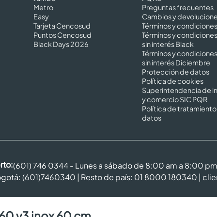
Metro
Preguntas frecuentes
Easy
Cambios y devolucion
Tarjeta Cencosud
Términos y condicione
Puntos Cencosud
Términos y condicione
Black Days 2026
sin interés Black
Términos y condicione
sin interés Diciembre
Protección de datos
Política de cookies
Superintendencia de in
y comercio SIC PQR
Política de tratamiento
datos
rto:
(601) 746 0344 - Lunes a sábado de 8:00 am a 8:00 p
gotá: (601)7460340 | Resto de país: 01 8000 180340 |
cli