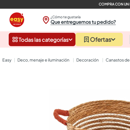
¿Cómo te gustaría
Que entreguemos tu pedido?
Ofertas
Todas las categorías
deco, menaje e iluminación
decoración
canastos d