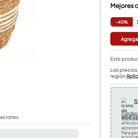
Mejores o
-
40
%
Agregar
Este produc
Los precio
región
Apli
S
Puedes 
raciones
www.ea
artículo
accesor
Para ges
8000 18