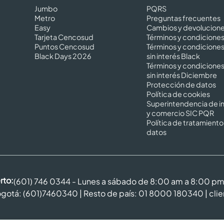
Jumbo
PQRS
Metro
Preguntas frecuentes
Easy
Cambios y devolucion
Tarjeta Cencosud
Términos y condicione
Puntos Cencosud
Términos y condicione
Black Days 2026
sin interés Black
Términos y condicione
sin interés Diciembre
Protección de datos
Política de cookies
Superintendencia de in
y comercio SIC PQR
Política de tratamiento
datos
rto:
(601) 746 0344 - Lunes a sábado de 8:00 am a 8:00 p
gotá: (601)7460340 | Resto de país: 01 8000 180340 |
cli