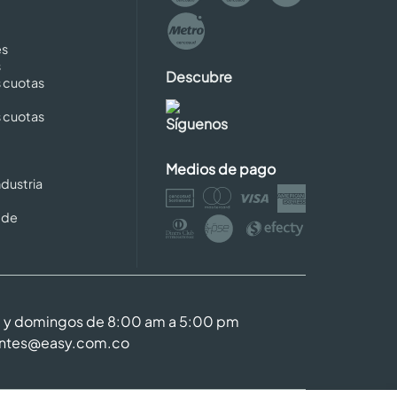
es
s
Descubre
s cuotas
s cuotas
Síguenos
Medios de pago
dustria
 de
m y domingos de 8:00 am a 5:00 pm
entes@easy.com.co