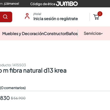
pm.
¡Llámanos!
Código de ética
0
¡Hola!
Inicia sesión o regístrate
Servicios
Muebles y Decoración
Constructor
Baños
:
1415503
o m fibra natural d13 krea
☆
(0 comentarios)
.830
$ 56.900