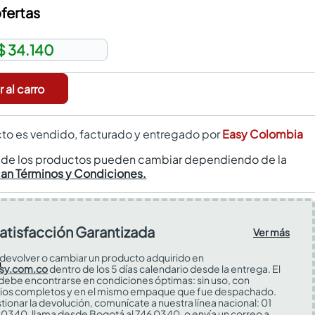
fertas
$ 34.140
 al carro
to es vendido, facturado y entregado por
Easy Colombia
s de los productos pueden cambiar dependiendo de la
can Términos y Condiciones.
atisfacción Garantizada
Ver más
devolver o cambiar un producto adquirido en
sy.com.co
dentro de los 5 días calendario desde la entrega. El
 debe encontrarse en condiciones óptimas: sin uso, con
ios completos y en el mismo empaque que fue despachado.
tionar la devolución, comunícate a nuestra línea nacional: 01
0340, llama desde Bogotá al 746 0340, o envía un correo a