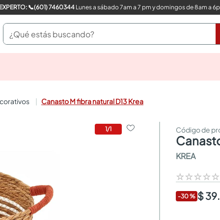
COMPRA CON UN EXPERTO: 📞(601) 7460344
Lunes a sábado 7am a 7 pm y domingos de 8am a 6
¿Qué estás buscando?
pinturas
closet
cocinas integrales
ecorativos
Canasto M fibra natural D13 Krea
sanitarios
comedor
escritorio
1
/
1
canast
pisos
armarios closet
KREA
comedores
neveras
☆
☆
☆
☆
$ 39
-
30
%