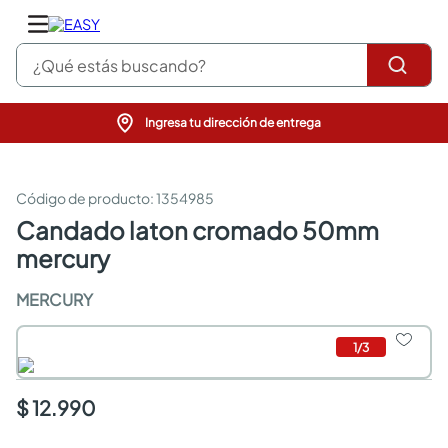
¿Qué estás buscando?
Ingresa tu dirección de entrega
pinturas
closet
cocinas integrales
:
1354985
sanitarios
candado laton cromado 50mm
comedor
mercury
escritorio
pisos
MERCURY
comedores
armarios closet
neveras
1
/
3
$ 12.990