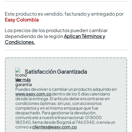
Este producto es vendido, facturado y entregado por
Easy Colombia
Los precios de los productos pueden cambiar
dependiendo de la región
Aplican Términos y
Condiciones.
Satisfacción Garantizada
Ver más
Puedes devolver o cambiar un producto adquirido en
www.easy.com.co
dentro de los 5 días calendario
desde la entrega. El artículo debe encontrarse en
condiciones óptimas: sin uso, con accesorios
completos y en el mismo empaque que fue
despachado. Para gestionar la devolución,
comunícate a nuestra línea nacional: 01 8000
180340, llama desde Bogotá al 746 0340, o envía un
correo a
clientes@easy.com.co
.