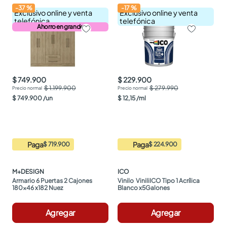
-
37
%
-
17
%
Exclusivo online y venta
Exclusivo online y venta
telefónica
telefónica
Ahorro en grande
$ 749.900
$ 229.900
$ 1.199.900
$ 279.990
$
749
.
900
/
un
$
12
,
15
/
ml
Paga
Paga
$ 719.900
$ 224.900
M+DESIGN
ICO
Armario 6 Puertas 2 Cajones 
Vinilo  ViniliICO Tipo 1 Acrílica 
180x46 x182 Nuez
Blanco x5Galones
Agregar
Agregar