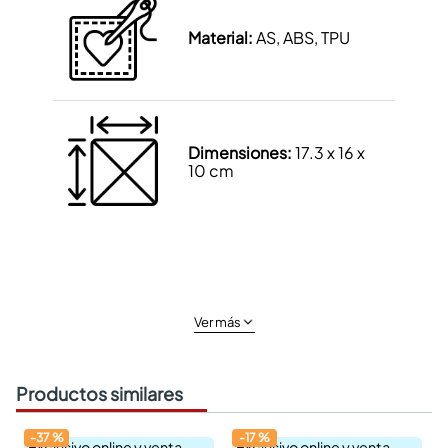
Material:
AS, ABS, TPU
Dimensiones:
17.3 x 16 x
10 cm
Ver más
Productos similares
-
37
%
-
17
%
Exclusivo online y venta
Exclusivo online y venta