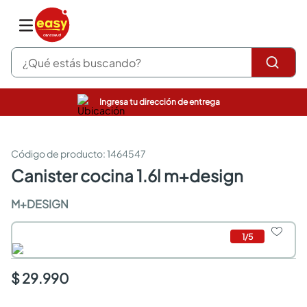
¿Qué estás buscando?
Ingresa tu dirección de entrega
pinturas
closet
cocinas integrales
:
1464547
sanitarios
canister cocina 1.6l m+design
comedor
escritorio
M+DESIGN
pisos
armarios closet
1
/
5
comedores
neveras
$ 29.990