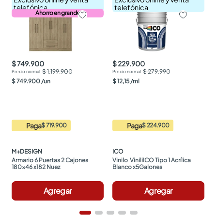
telefónica
telefónica
Ahorro en grande
$ 749.900
$ 229.900
$ 1.199.900
$ 279.990
$
749
.
900
/
un
$
12
,
15
/
ml
Paga
Paga
$ 719.900
$ 224.900
M+DESIGN
ICO
Armario 6 Puertas 2 Cajones 
Vinilo  ViniliICO Tipo 1 Acrílica 
180x46 x182 Nuez
Blanco x5Galones
Agregar
Agregar