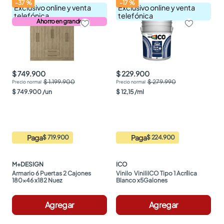
-
37
%
-
17
%
Exclusivo online y venta
Exclusivo online y venta
telefónica
telefónica
Ahorro en grande
$ 749.900
$ 229.900
$ 1.199.900
$ 279.990
$
749
.
900
/
un
$
12
,
15
/
ml
Paga
Paga
$ 719.900
$ 224.900
M+DESIGN
ICO
Armario 6 Puertas 2 Cajones 
Vinilo  ViniliICO Tipo 1 Acrílica 
180x46 x182 Nuez
Blanco x5Galones
Agregar
Agregar