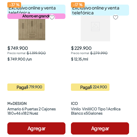
-
37
%
-
17
%
Exclusivo online y venta
Exclusivo online y venta
telefónica
telefónica
Ahorro en grande
$ 749.900
$ 229.900
$ 1.199.900
$ 279.990
$
749
.
900
/
un
$
12
,
15
/
ml
Paga
Paga
$ 719.900
$ 224.900
M+DESIGN
ICO
Armario 6 Puertas 2 Cajones 
Vinilo  ViniliICO Tipo 1 Acrílica 
180x46 x182 Nuez
Blanco x5Galones
Agregar
Agregar