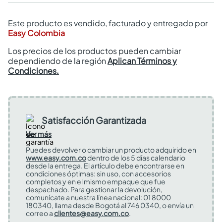
Este producto es vendido, facturado y entregado por
Easy Colombia
Los precios de los productos pueden cambiar
dependiendo de la región
Aplican Términos y
Condiciones.
Satisfacción Garantizada
Ver más
Puedes devolver o cambiar un producto adquirido en
www.easy.com.co
dentro de los 5 días calendario
desde la entrega. El artículo debe encontrarse en
condiciones óptimas: sin uso, con accesorios
completos y en el mismo empaque que fue
despachado. Para gestionar la devolución,
comunícate a nuestra línea nacional: 01 8000
180340, llama desde Bogotá al 746 0340, o envía un
correo a
clientes@easy.com.co
.