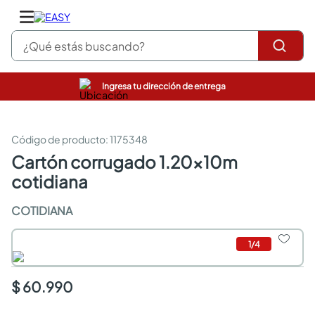
¿Qué estás buscando?
Ingresa tu dirección de entrega
pinturas
closet
cocinas integrales
:
1175348
sanitarios
cartón corrugado 1.20x10m
comedor
cotidiana
escritorio
pisos
COTIDIANA
comedores
armarios closet
neveras
1
/
4
$ 60.990