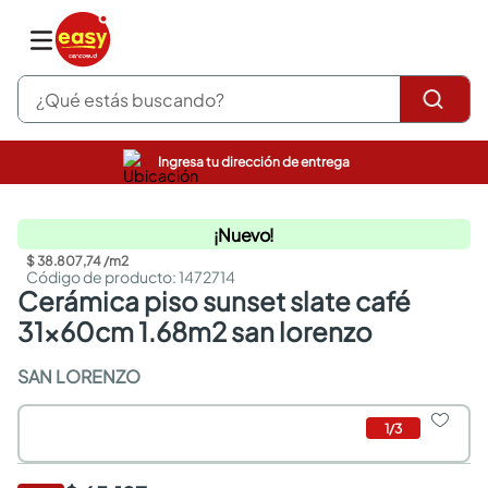
¿Qué estás buscando?
Ingresa tu dirección de entrega
pinturas
closet
¡Nuevo!
cocinas integrales
sanitarios
$
38
.
807
,
74
/
m2
:
1472714
comedor
cerámica piso sunset slate café
escritorio
31x60cm 1.68m2 san lorenzo
pisos
armarios closet
SAN LORENZO
comedores
neveras
1
/
3