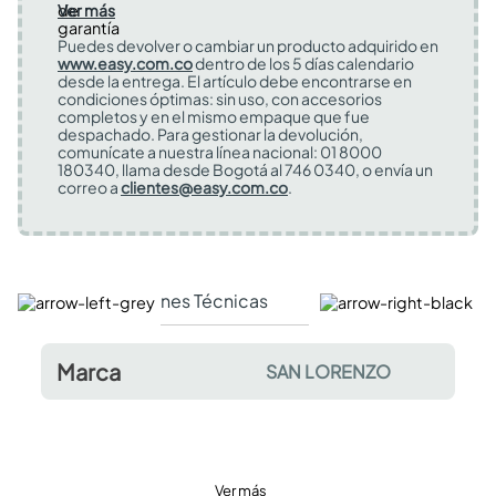
Ver más
Puedes devolver o cambiar un producto adquirido en
www.easy.com.co
dentro de los 5 días calendario
desde la entrega. El artículo debe encontrarse en
condiciones óptimas: sin uso, con accesorios
completos y en el mismo empaque que fue
despachado. Para gestionar la devolución,
comunícate a nuestra línea nacional: 01 8000
180340, llama desde Bogotá al 746 0340, o envía un
correo a
clientes@easy.com.co
.
Especificaciones Técnicas
Comentarios y valor
Marca
SAN LORENZO
Ver más