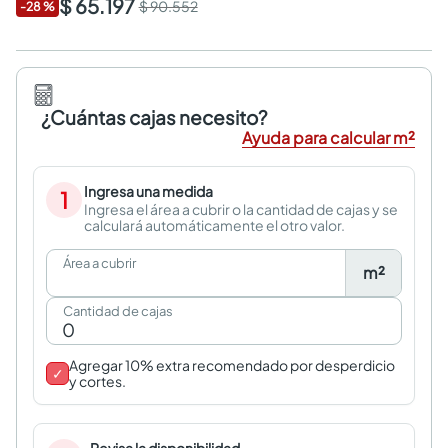
$ 65.197
$ 90.552
-
28
%
¿Cuántas cajas necesito?
Ayuda para calcular m²
Ingresa una medida
1
Ingresa el área a cubrir o la cantidad de cajas y se
calculará automáticamente el otro valor.
Área a cubrir
m²
Cantidad de cajas
Agregar 10% extra recomendado por desperdicio
✓
y cortes.