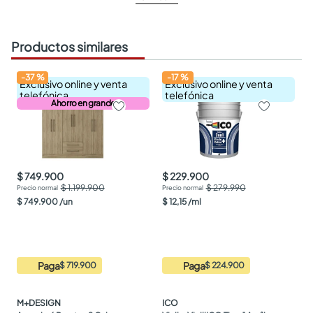
Productos similares
-
37
%
-
17
%
Exclusivo online y venta
Exclusivo online y venta
telefónica
telefónica
Ahorro en grande
$ 749.900
$ 229.900
$ 1.199.900
$ 279.990
$
749
.
900
/
un
$
12
,
15
/
ml
Paga
Paga
$ 719.900
$ 224.900
M+DESIGN
ICO