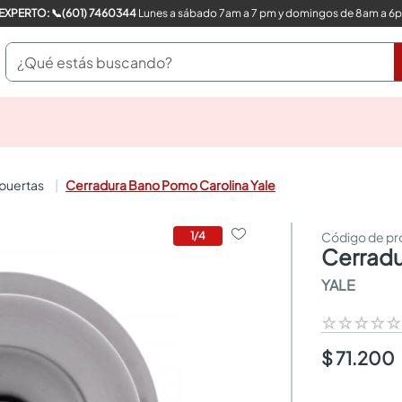
COMPRA CON UN EXPERTO: 📞(601) 7460344
Lunes a sábado 7am a 7 pm y domingos de 8am a 6
¿Qué estás buscando?
pinturas
closet
cocinas integrales
 puertas
Cerradura Bano Pomo Carolina Yale
sanitarios
comedor
escritorio
1
/
4
cerrad
pisos
armarios closet
YALE
comedores
neveras
☆
☆
☆
☆
$ 71.200