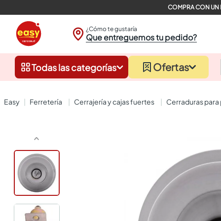
¿Cómo te gustaría
Que entreguemos tu pedido?
Ofertas
Todas las categorías
ferretería
cerrajería y cajas fuertes
cerraduras para