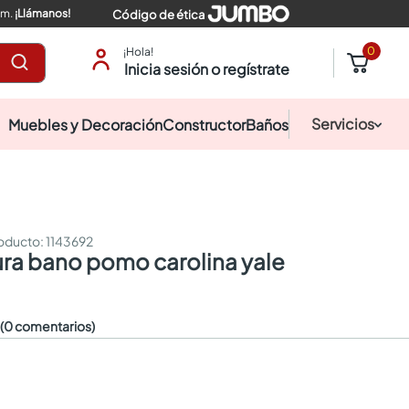
pm.
¡Llámanos!
Código de ética
0
¡Hola!
Inicia sesión o regístrate
Servicios
Muebles y Decoración
Constructor
Baños
:
1143692
ura bano pomo carolina yale
☆
(0 comentarios)