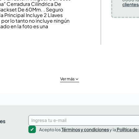
na" Cerradura Cilíndrica De
cliente
Backset De 60Mm. . Seguro
a Principal Incluye 2 Llaves
or lo tanto no incluye ningún
ado en la foto es una
Ver más
des
Acepto los
Términos y condiciones
y la
Política de