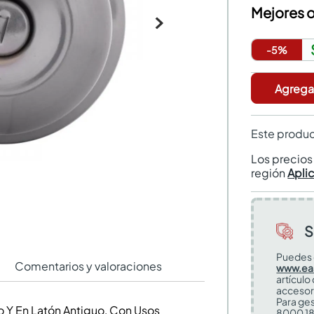
Mejores o
-
5
%
Agregar
Este produc
Los precio
región
Apli
S
Puedes 
Comentarios y valoraciones
www.ea
artículo
accesor
Para ges
 Y En Latón Antiguo, Con Usos
8000 18