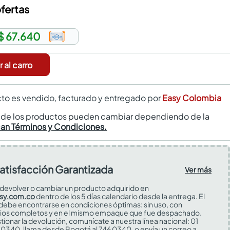
fertas
$ 67.640
 al carro
to es vendido, facturado y entregado por
Easy Colombia
s de los productos pueden cambiar dependiendo de la
can Términos y Condiciones.
atisfacción Garantizada
Ver más
devolver o cambiar un producto adquirido en
sy.com.co
dentro de los 5 días calendario desde la entrega. El
 debe encontrarse en condiciones óptimas: sin uso, con
ios completos y en el mismo empaque que fue despachado.
tionar la devolución, comunícate a nuestra línea nacional: 01
0340, llama desde Bogotá al 746 0340, o envía un correo a