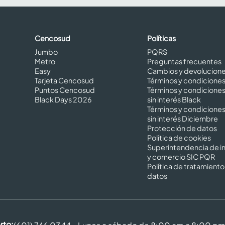
Cencosud
Políticas
Jumbo
PQRS
Metro
Preguntas frecuentes
Easy
Cambios y devolucion
Tarjeta Cencosud
Términos y condicione
Puntos Cencosud
Términos y condicione
Black Days 2026
sin interés Black
Términos y condicione
sin interés Diciembre
Protección de datos
Política de cookies
Superintendencia de in
y comercio SIC PQR
Política de tratamiento
datos
rto: