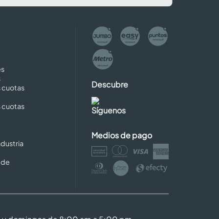
es
s
Descubre
s cuotas
s cuotas
Síguenos
Medios de pago
dustria
 de