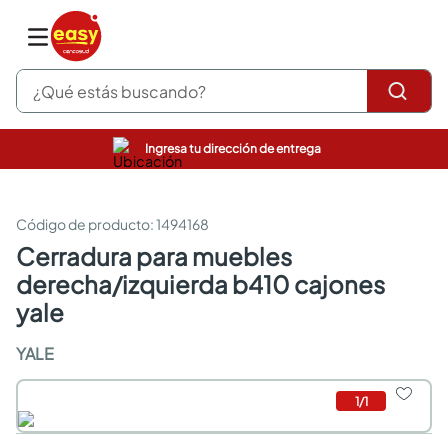
¿Qué estás buscando?
Ingresa tu dirección de entrega
pinturas
closet
cocinas integrales
:
1494168
sanitarios
cerradura para muebles
comedor
derecha/izquierda b410 cajones
escritorio
pisos
yale
armarios closet
comedores
YALE
neveras
1
/
1