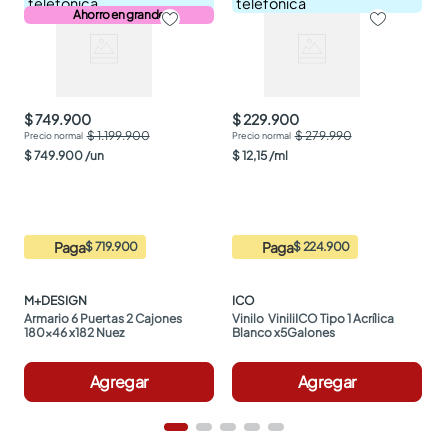
telefónica
telefónica
Ahorro en grande
$ 749.900
$ 229.900
$ 1.199.900
$ 279.990
$
749
.
900
/
un
$
12
,
15
/
ml
Paga
Paga
$ 719.900
$ 224.900
M+DESIGN
ICO
Armario 6 Puertas 2 Cajones 
Vinilo  ViniliICO Tipo 1 Acrílica 
180x46 x182 Nuez
Blanco x5Galones
Agregar
Agregar