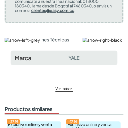
comunícate a nuestra línea nacional: 01 8000
180340, llama desde Bogotá al 746 0340, o envía un
correo a
clientes@easy.com.co
.
Especificaciones Técnicas
Comentarios y valor
Marca
YALE
Ver más
Productos similares
-
37
%
-
17
%
Exclusivo online y venta
Exclusivo online y venta