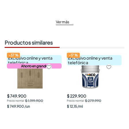
Ver más
Productos similares
-
37
%
-
17
%
Exclusivo online y venta
Exclusivo online y venta
telefónica
telefónica
Ahorro en grande
$ 749.900
$ 229.900
$ 1.199.900
$ 279.990
$
749
.
900
/
un
$
12
,
15
/
ml