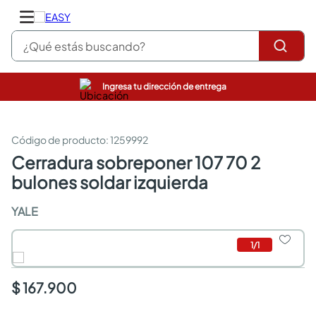
¿Qué estás buscando?
Ingresa tu dirección de entrega
closet
pinturas
cocinas integrales
:
1259992
sanitarios
cerradura sobreponer 107 70 2
comedor
bulones soldar izquierda
escritorio
pisos
YALE
comedores
armarios closet
neveras
1
/
1
$ 167.900