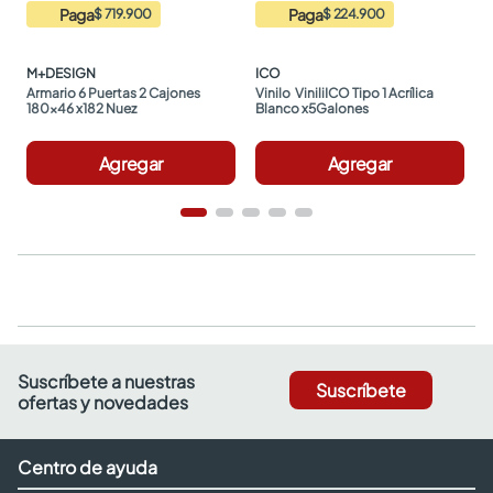
Paga
Paga
$ 719.900
$ 224.900
M+DESIGN
ICO
Armario 6 Puertas 2 Cajones 
Vinilo  ViniliICO Tipo 1 Acrílica 
180x46 x182 Nuez
Blanco x5Galones
Agregar
Agregar
Suscríbete a nuestras
Suscríbete
ofertas y novedades
Centro de ayuda