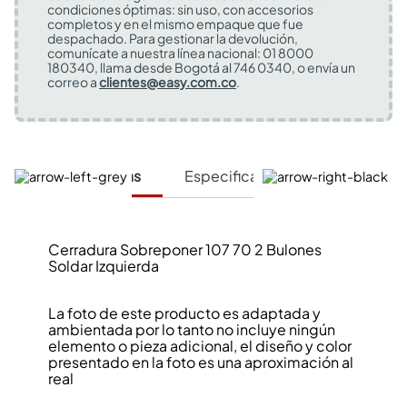
condiciones óptimas: sin uso, con accesorios
completos y en el mismo empaque que fue
despachado. Para gestionar la devolución,
comunícate a nuestra línea nacional: 01 8000
180340, llama desde Bogotá al 746 0340, o envía un
correo a
clientes@easy.com.co
.
Características
Especificaciones Técnicas
Cerradura Sobreponer 107 70 2 Bulones
Soldar Izquierda
La foto de este producto es adaptada y
ambientada por lo tanto no incluye ningún
elemento o pieza adicional, el diseño y color
presentado en la foto es una aproximación al
real