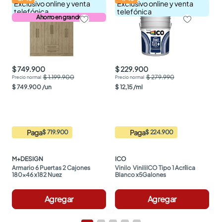
Exclusivo online y venta
Exclusivo online y venta
telefónica
telefónica
Ahorro en grande
$ 749.900
$ 229.900
$ 1.199.900
$ 279.990
$
749
.
900
/
un
$
12
,
15
/
ml
Paga
Paga
$ 719.900
$ 224.900
M+DESIGN
ICO
Armario 6 Puertas 2 Cajones 
Vinilo  ViniliICO Tipo 1 Acrílica 
180x46 x182 Nuez
Blanco x5Galones
Agregar
Agregar