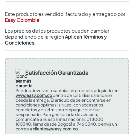
Este producto es vendido, facturado y entregado por
Easy Colombia
Los precios de los productos pueden cambiar
dependiendo de la región
Aplican Términos y
Condiciones.
Satisfacción Garantizada
Ver más
Puedes devolver o cambiar un producto adquirido en
www.easy.com.co
dentro de los 5 días calendario
desde la entrega. El artículo debe encontrarse en
condiciones óptimas: sin uso, con accesorios
completos y en el mismo empaque que fue
despachado. Para gestionar la devolución,
comunícate a nuestra línea nacional: 01 8000
180340, llama desde Bogotá al 746 0340, o envía un
correo a
clientes@easy.com.co
.