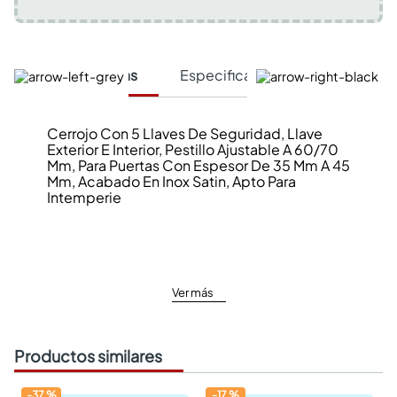
Características
Especificaciones Técnicas
Cerrojo Con 5 Llaves De Seguridad, Llave
Exterior E Interior, Pestillo Ajustable A 60/70
Mm, Para Puertas Con Espesor De 35 Mm A 45
Mm, Acabado En Inox Satin, Apto Para
Intemperie
Ver más
Productos similares
-
37
%
-
17
%