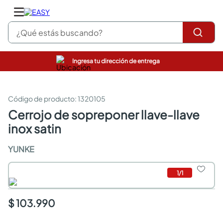
¿Qué estás buscando?
Ingresa tu dirección de entrega
pinturas
closet
cocinas integrales
:
1320105
sanitarios
cerrojo de sopreponer llave-llave
comedor
inox satin
escritorio
pisos
YUNKE
armarios closet
comedores
neveras
1
/
1
$ 103.990