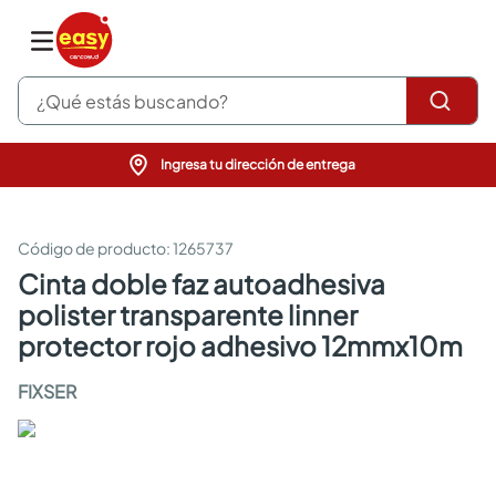
¿Qué estás buscando?
Ingresa tu dirección de entrega
pinturas
closet
cocinas integrales
:
1265737
sanitarios
cinta doble faz autoadhesiva
comedor
polister transparente linner
escritorio
pisos
protector rojo adhesivo 12mmx10m
comedores
armarios closet
FIXSER
neveras