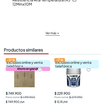
12Mmx10M
Ver más
Productos similares
-
37
%
-
17
%
Exclusivo online y venta
Exclusivo online y venta
telefónica
telefónica
Ahorro en grande
$ 749.900
$ 229.900
$ 1.199.900
$ 279.990
$
749
.
900
/
un
$
12
,
15
/
ml