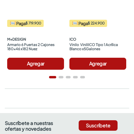
Paga
Paga
$ 719.900
$ 224.900
M+DESIGN
ICO
Armario 6 Puertas 2 Cajones 
Vinilo  ViniliICO Tipo 1 Acrílica 
180x46 x182 Nuez
Blanco x5Galones
Agregar
Agregar
Suscríbete a nuestras
Suscríbete
ofertas y novedades