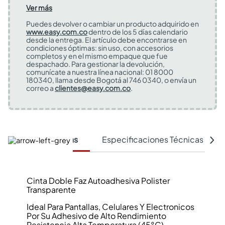
Ver más
Puedes devolver o cambiar un producto adquirido en
www.easy.com.co
dentro de los 5 días calendario
desde la entrega. El artículo debe encontrarse en
condiciones óptimas: sin uso, con accesorios
completos y en el mismo empaque que fue
despachado. Para gestionar la devolución,
comunícate a nuestra línea nacional: 01 8000
180340, llama desde Bogotá al 746 0340, o envía un
correo a
clientes@easy.com.co
.
Características
Especificaciones Técnicas
Cinta Doble Faz Autoadhesiva Polister
Transparente
Ideal Para Pantallas, Celulares Y Electronicos
Por Su Adhesivo de Alto Rendimiento
Resistencia Alta Temperatura (45°C)