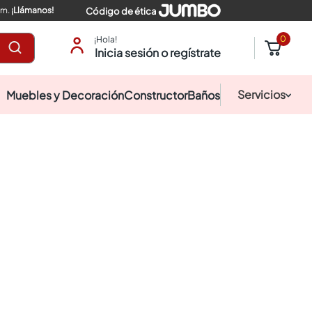
pm.
¡Llámanos!
Código de ética
0
¡Hola!
Inicia sesión o regístrate
Servicios
Muebles y Decoración
Constructor
Baños