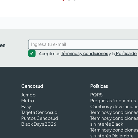
des
Acepto los
Términos y condiciones
y la
Política de
Cencosud
Políticas
Jumbo
PQRS
Metro
Preguntas frecuentes
Easy
Cambios y devolucion
Tarjeta Cencosud
Términos y condicione
Puntos Cencosud
Términos y condicione
Black Days 2026
sin interés Black
Términos y condicione
sin interés Diciembre