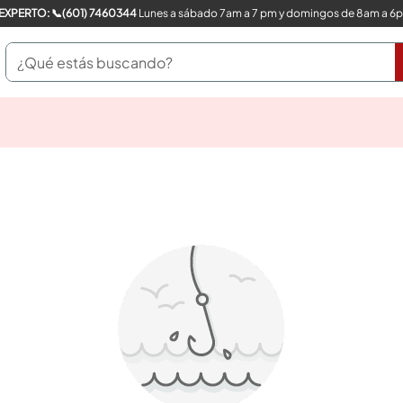
COMPRA CON UN EXPERTO: 📞(601) 7460344
Lunes a sábado 7am a 7 pm y domingos de 8am a 6
¿Qué estás buscando?
pinturas
closet
cocinas integrales
sanitarios
comedor
escritorio
pisos
armarios closet
comedores
neveras