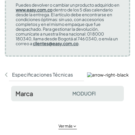
Puedes devolver o cambiar un producto adquirido en
www.easy.com.co
dentro de los 5 días calendario
desde la entrega. El artículo debe encontrarse en
condiciones óptimas: sin uso, con accesorios
completos y en el mismo empaque que fue
despachado. Para gestionar la devolución,
comunícate a nuestra línea nacional: 01 8000
180340, llama desde Bogotá al 746 0340, o envía un
correo a
clientes@easy.com.co
.
Especificaciones Técnicas
Comentarios y valor
Marca
MODUOFI
Ver más