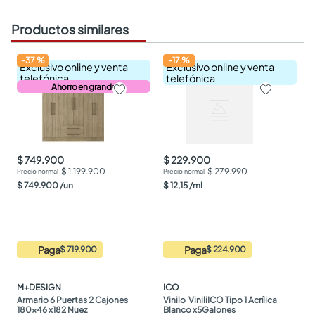
Productos similares
-
37
%
-
17
%
Exclusivo online y venta
Exclusivo online y venta
telefónica
telefónica
Ahorro en grande
$ 749.900
$ 229.900
$ 1.199.900
$ 279.990
$
749
.
900
/
un
$
12
,
15
/
ml
Paga
Paga
$ 719.900
$ 224.900
M+DESIGN
ICO
Armario 6 Puertas 2 Cajones 
Vinilo  ViniliICO Tipo 1 Acrílica 
180x46 x182 Nuez
Blanco x5Galones