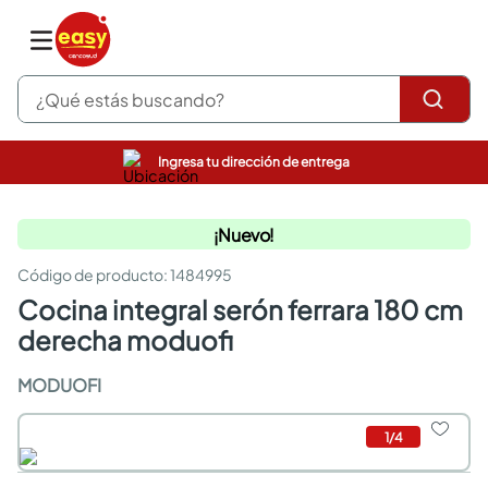
¿Qué estás buscando?
Ingresa tu dirección de entrega
pinturas
closet
¡Nuevo!
cocinas integrales
sanitarios
:
1484995
comedor
cocina integral serón ferrara 180 cm
escritorio
pisos
derecha moduofi
armarios closet
comedores
MODUOFI
neveras
1
/
4