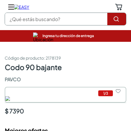
¿Qué estás buscando?
Ingresa tu dirección de entrega
closet
pinturas
cocinas integrales
:
2178139
sanitarios
codo 90 bajante
comedor
escritorio
PAVCO
pisos
comedores
1
/
3
armarios closet
neveras
$ 7390
Mejores ofertas