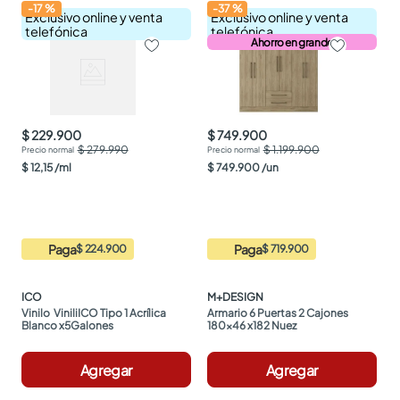
-
17
%
-
37
%
Exclusivo online y venta
Exclusivo online y venta
telefónica
telefónica
Ahorro en grande
$ 229.900
$ 749.900
$ 279.990
$ 1.199.900
$
12
,
15
/
ml
$
749
.
900
/
un
Paga
Paga
$ 224.900
$ 719.900
ICO
M+DESIGN
Vinilo  ViniliICO Tipo 1 Acrílica 
Armario 6 Puertas 2 Cajones 
Blanco x5Galones
180x46 x182 Nuez
Agregar
Agregar