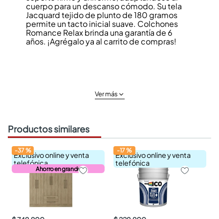
cuerpo para un descanso cómodo. Su tela
Jacquard tejido de plunto de 180 gramos
permite un tacto inicial suave. Colchones
Romance Relax brinda una garantía de 6
años. ¡Agrégalo ya al carrito de compras!
Ver más
Productos similares
-
37
%
-
17
%
Exclusivo online y venta
Exclusivo online y venta
telefónica
telefónica
Ahorro en grande