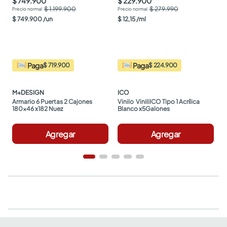
$ 749.900
$ 229.900
$ 1.199.900
$ 279.990
$
749
.
900
/
un
$
12
,
15
/
ml
Paga
Paga
$ 719.900
$ 224.900
M+DESIGN
ICO
Armario 6 Puertas 2 Cajones 
Vinilo  ViniliICO Tipo 1 Acrílica 
180x46 x182 Nuez
Blanco x5Galones
Agregar
Agregar