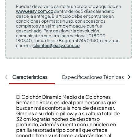
Puedes devolver o cambiar un producto adquirido en
www.easy.com.co
dentro de los 5 días calendario
desde la entrega. El artículo debe encontrarse en
condiciones óptimas: sin uso, con accesorios
completos y en el mismo empaque que fue
despachado. Para gestionar la devolución,
comunícate a nuestra línea nacional: 01 8000
180340, llama desde Bogotá al 746 0340, o envía un
correo a
clientes@easy.com.co
.
Características
Especificaciones Técnicas
El Colchón Dinamic Medio de Colchones
Romance Relax, es ideal para personas que
buscan más confort a la hora de descansar.
Gracias a su doble pillow y a su altura total de
32 cm lograrás noches de descanso
profundo, además cuenta con un núcleo en
parrilla resortada tipo bonell que ofrece
soporte firme y uniforme, adaptándose al