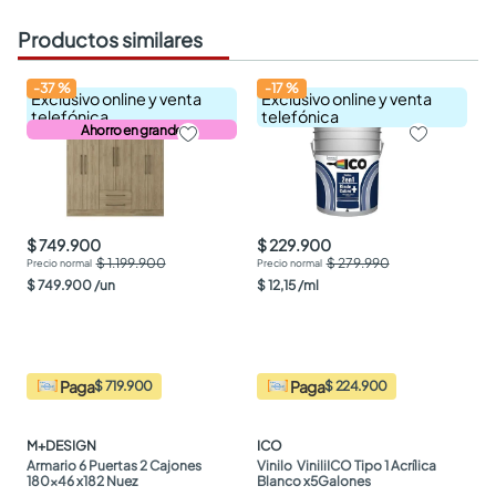
Productos similares
-
37
%
-
17
%
Exclusivo online y venta
Exclusivo online y venta
telefónica
telefónica
Ahorro en grande
$ 749.900
$ 229.900
$ 1.199.900
$ 279.990
$
749
.
900
/
un
$
12
,
15
/
ml
Paga
Paga
$ 719.900
$ 224.900
M+DESIGN
ICO
Armario 6 Puertas 2 Cajones 
Vinilo  ViniliICO Tipo 1 Acrílica 
180x46 x182 Nuez
Blanco x5Galones