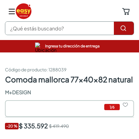
¿Qué estás buscando?
Ingresa tu dirección de entrega
pinturas
closet
cocinas integrales
:
1288039
sanitarios
comoda mallorca 77x40x82 natural
comedor
escritorio
M+DESIGN
pisos
armarios closet
1
/
6
comedores
neveras
$ 335.592
$ 419.490
-
20
%