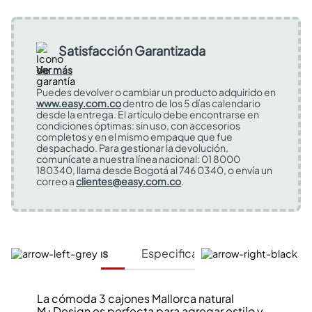
Satisfacción Garantizada
Ver más
Puedes devolver o cambiar un producto adquirido en
www.easy.com.co
dentro de los 5 días calendario
desde la entrega. El artículo debe encontrarse en
condiciones óptimas: sin uso, con accesorios
completos y en el mismo empaque que fue
despachado. Para gestionar la devolución,
comunícate a nuestra línea nacional: 01 8000
180340, llama desde Bogotá al 746 0340, o envía un
correo a
clientes@easy.com.co
.
Características
Especificaciones Técnicas
La cómoda 3 cajones Mallorca natural
M+Design es perfecta para agregar estilo y