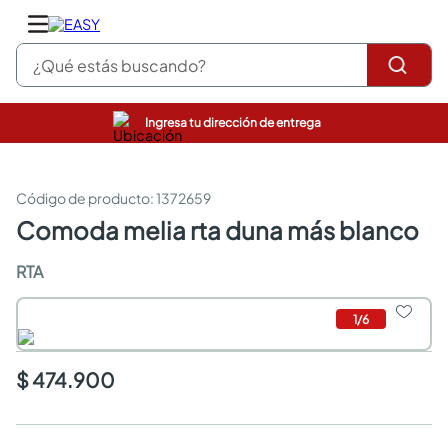
¿Qué estás buscando?
Ingresa tu dirección de entrega
pinturas
closet
cocinas integrales
:
1372659
sanitarios
comoda melia rta duna más blanco
comedor
escritorio
RTA
pisos
armarios closet
1
/
6
comedores
neveras
$ 474.900