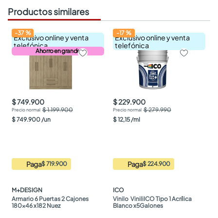
Productos similares
-
37
%
-
17
%
Exclusivo online y venta
Exclusivo online y venta
telefónica
telefónica
Ahorro en grande
$ 749.900
$ 229.900
$ 1.199.900
$ 279.990
$
749
.
900
/
un
$
12
,
15
/
ml
Paga
Paga
$ 719.900
$ 224.900
M+DESIGN
ICO
Armario 6 Puertas 2 Cajones 
Vinilo  ViniliICO Tipo 1 Acrílica 
180x46 x182 Nuez
Blanco x5Galones