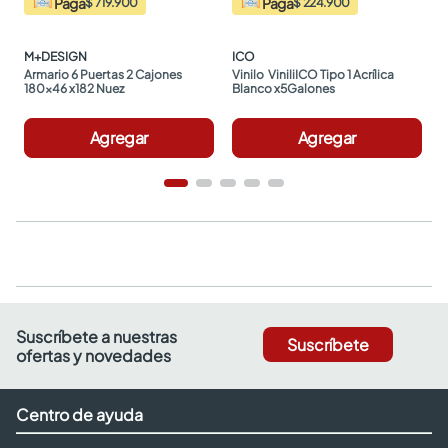
Paga
Paga
$ 719.900
$ 224.900
M+DESIGN
ICO
Armario 6 Puertas 2 Cajones 
Vinilo  ViniliICO Tipo 1 Acrílica 
180x46 x182 Nuez
Blanco x5Galones
Agregar
Agregar
Suscríbete a nuestras
Suscríbete
ofertas y novedades
Centro de ayuda