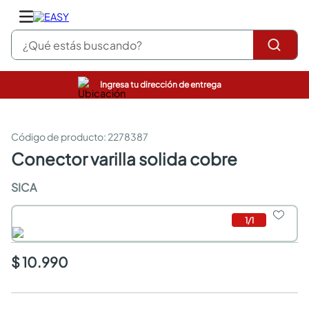
¿Qué estás buscando?
Ingresa tu dirección de entrega
pinturas
closet
cocinas integrales
:
2278387
sanitarios
conector varilla solida cobre
comedor
escritorio
SICA
pisos
armarios closet
1
/
1
comedores
neveras
$ 10.990