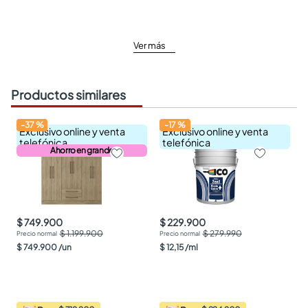
Ver más
Productos similares
-
37
%
-
17
%
Exclusivo online y venta
Exclusivo online y venta
telefónica
telefónica
Ahorro en grande
$ 749.900
$ 229.900
$ 1.199.900
$ 279.990
$
749
.
900
/
un
$
12
,
15
/
ml