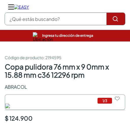
¿Qué estás buscando?
Ingresa tu dirección de entrega
pinturas
closet
cocinas integrales
:
2194595
sanitarios
copa pulidora 76 mm x 9 0mm x
comedor
15.88 mm c36 12296 rpm
escritorio
pisos
ABRACOL
armarios closet
comedores
neveras
1
/
3
$ 124.900