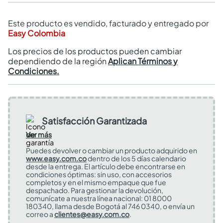
Este producto es vendido, facturado y entregado por
Easy Colombia
Los precios de los productos pueden cambiar
dependiendo de la región
Aplican Términos y
Condiciones.
Satisfacción Garantizada
Ver más
Puedes devolver o cambiar un producto adquirido en
www.easy.com.co
dentro de los 5 días calendario
desde la entrega. El artículo debe encontrarse en
condiciones óptimas: sin uso, con accesorios
completos y en el mismo empaque que fue
despachado. Para gestionar la devolución,
comunícate a nuestra línea nacional: 01 8000
180340, llama desde Bogotá al 746 0340, o envía un
correo a
clientes@easy.com.co
.