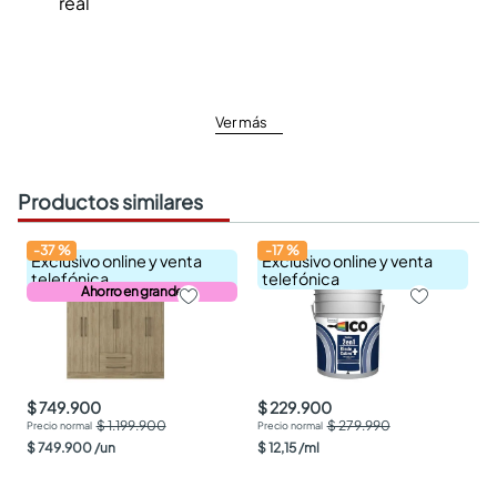
real
Ver más
Productos similares
-
37
%
-
17
%
Exclusivo online y venta
Exclusivo online y venta
telefónica
telefónica
Ahorro en grande
$ 749.900
$ 229.900
$ 1.199.900
$ 279.990
$
749
.
900
/
un
$
12
,
15
/
ml