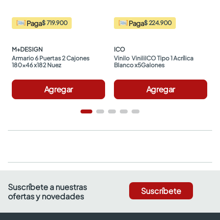
Paga
Paga
$ 719.900
$ 224.900
M+DESIGN
ICO
Armario 6 Puertas 2 Cajones 
Vinilo  ViniliICO Tipo 1 Acrílica 
180x46 x182 Nuez
Blanco x5Galones
Agregar
Agregar
Suscríbete a nuestras
Suscríbete
ofertas y novedades