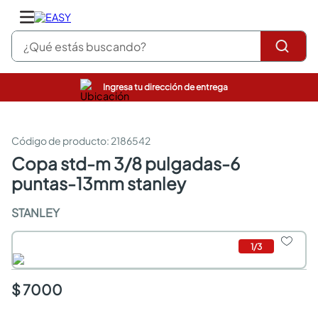
¿Qué estás buscando?
Ingresa tu dirección de entrega
pinturas
closet
cocinas integrales
:
2186542
sanitarios
copa std-m 3/8 pulgadas-6
comedor
puntas-13mm stanley
escritorio
pisos
STANLEY
armarios closet
comedores
neveras
1
/
3
$ 7000