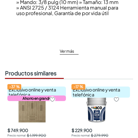
» Mando: 3/8 pulg (10 mm) » Tamaño: 13 mm
» ANSI 2725 / 3124 Herramienta manual para
uso profesional, Garantía de por vida útil
Ver más
Productos similares
-
37
%
-
17
%
Exclusivo online y venta
Exclusivo online y venta
telefónica
telefónica
Ahorro en grande
$ 749.900
$ 229.900
$ 1.199.900
$ 279.990