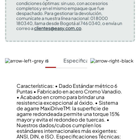
condiciones óptimas: sin uso, con accesorios
completos y en el mismo empaque que fue
despachado. Para gestionar la devolución,
comunícate a nuestra línea nacional: 01 8000
180340, llama desde Bogotá al 746 0340, o envía un
correo a
clientes@easy.com.co
.
Características
Especificaciones Técnicas
Características: • Dado Estándar métrico 6
Puntas • Fabricado en acero Cromo Vanadio.
• Acabado en cromo para brindar una
resistencia excepcional al óxido. • Sistema
de agarre MaxiDriveTM: la superficie de
agarre redondeada permite una torque 15%
mayor y evita el redondeo de tuercas. •
Nuestros dados/cubos cumplen los
estándares internacionales más exigentes:
ANSI, DIN, e ISO. Especificaciones Técnicas: