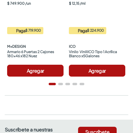
$
749
.
900
/
un
$
12
,
15
/
ml
Paga
Paga
$ 719.900
$ 224.900
M+DESIGN
ICO
Armario 6 Puertas 2 Cajones 
Vinilo  ViniliICO Tipo 1 Acrílica 
180x46 x182 Nuez
Blanco x5Galones
Agregar
Agregar
Suscríbete a nuestras
Suscríbete