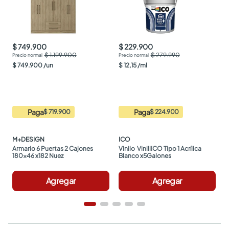
$ 749.900
$ 229.900
$ 1.199.900
$ 279.990
$
749
.
900
/
un
$
12
,
15
/
ml
Paga
Paga
$ 719.900
$ 224.900
M+DESIGN
ICO
Armario 6 Puertas 2 Cajones 
Vinilo  ViniliICO Tipo 1 Acrílica 
180x46 x182 Nuez
Blanco x5Galones
Agregar
Agregar