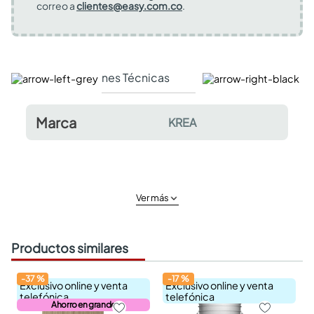
correo a
clientes@easy.com.co
.
Especificaciones Técnicas
Comentarios y valor
Marca
KREA
Ver más
Productos similares
-
37
%
-
17
%
Exclusivo online y venta
Exclusivo online y venta
telefónica
telefónica
Ahorro en grande