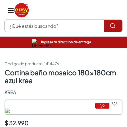
¿Qué estás buscando?
Ingresa tu dirección de entrega
pinturas
closet
cocinas integrales
:
1414476
sanitarios
cortina baño mosaico 180x180cm
comedor
azul krea
escritorio
pisos
KREA
armarios closet
comedores
neveras
1
/
2
$ 32.990