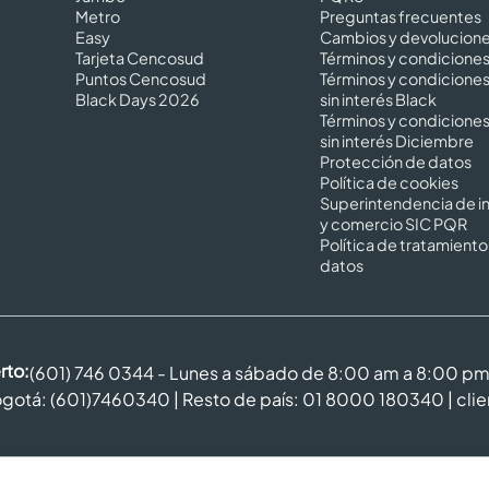
Metro
Preguntas frecuentes
Easy
Cambios y devolucion
Tarjeta Cencosud
Términos y condicione
Puntos Cencosud
Términos y condicione
Black Days 2026
sin interés Black
Términos y condicione
sin interés Diciembre
Protección de datos
Política de cookies
Superintendencia de in
y comercio SIC PQR
Política de tratamiento
datos
rto:
(601) 746 0344 - Lunes a sábado de 8:00 am a 8:00 p
gotá: (601)7460340 | Resto de país: 01 8000 180340 |
cli