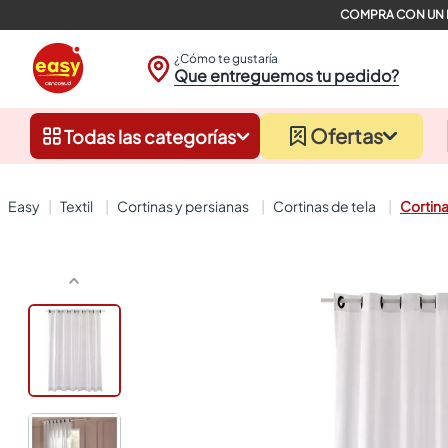
¿Cómo te gustaría
Que entreguemos tu pedido?
Ofertas
Todas las categorías
textil
cortinas y persianas
cortinas de tela
Cortina