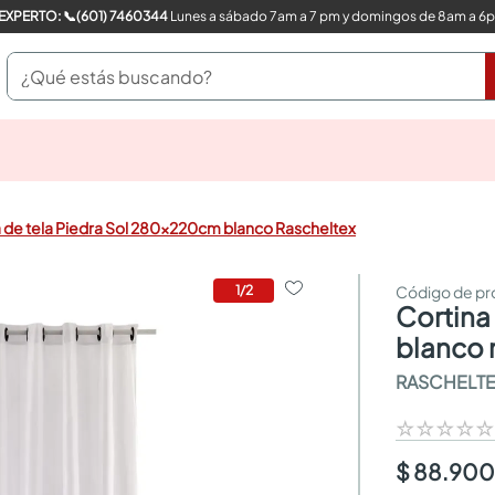
COMPRA CON UN EXPERTO: 📞(601) 7460344
Lunes a sábado 7am a 7 pm y domingos de 8am a 6
¿Qué estás buscando?
pinturas
closet
cocinas integrales
 de tela Piedra Sol 280x220cm blanco Rascheltex
sanitarios
comedor
escritorio
1
/
2
cortina de tela piedra sol 280x220cm
pisos
armarios closet
blanco 
comedores
RASCHELT
neveras
☆
☆
☆
☆
$ 88.90