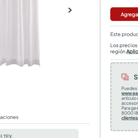
Agregar
Este produc
Los precio
región
Apli
S
Puedes 
www.ea
artículo
accesor
Para ges
8000 18
raciones
cliente
LTEX