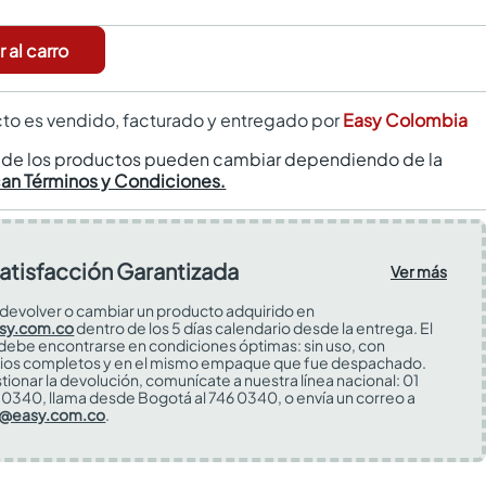
 al carro
to es vendido, facturado y entregado por
Easy Colombia
s de los productos pueden cambiar dependiendo de la
can Términos y Condiciones.
atisfacción Garantizada
Ver más
devolver o cambiar un producto adquirido en
sy.com.co
dentro de los 5 días calendario desde la entrega. El
 debe encontrarse en condiciones óptimas: sin uso, con
ios completos y en el mismo empaque que fue despachado.
tionar la devolución, comunícate a nuestra línea nacional: 01
0340, llama desde Bogotá al 746 0340, o envía un correo a
s@easy.com.co
.