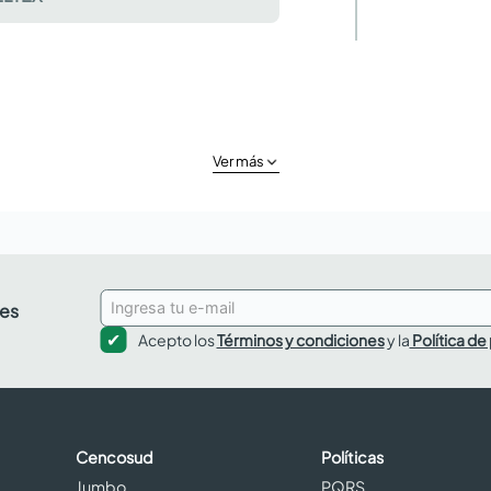
Ver más
des
Acepto los
Términos y condiciones
y la
Política de
Cencosud
Políticas
Jumbo
PQRS