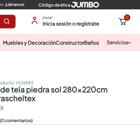
pm.
¡Llámanos!
Código de ética
0
¡Hola!
Inicia sesión o regístrate
Servicios
Muebles y Decoración
Constructor
Baños
:
1424882
rascheltex
EX
☆
(0 comentarios)
0