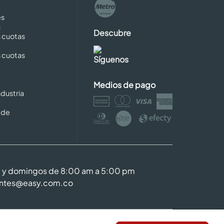
es
s
Descubre
s cuotas
s cuotas
Síguenos
Medios de pago
dustria
 de
m y domingos de 8:00 am a 5:00 pm
entes@easy.com.co