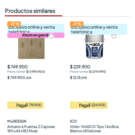
Productos similares
-
37
%
-
17
%
Exclusivo online y venta
Exclusivo online y venta
telefónica
telefónica
Ahorro en grande
$ 749.900
$ 229.900
$ 1.199.900
$ 279.990
$
749
.
900
/
un
$
12
,
15
/
ml
Paga
Paga
$ 719.900
$ 224.900
M+DESIGN
ICO
Armario 6 Puertas 2 Cajones 
Vinilo  ViniliICO Tipo 1 Acrílica 
180x46 x182 Nuez
Blanco x5Galones