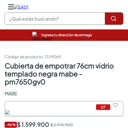
¿Qué estás buscando?
Ingresa tu dirección de entrega
pinturas
closet
cocinas integrales
:
1359069
sanitarios
cubierta de empotrar 76cm vidrio
comedor
templado negra mabe -
escritorio
pisos
pm7650gv0
armarios closet
comedores
MABE
neveras
1
/
7
$ 1.599.900
$ 2.974.900
-
46
%