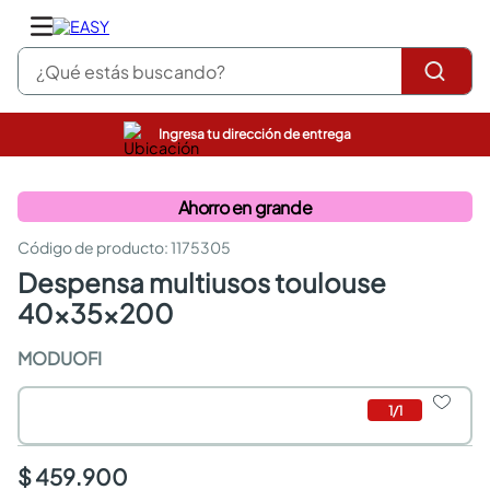
¿Qué estás buscando?
Ingresa tu dirección de entrega
pinturas
closet
Ahorro en grande
cocinas integrales
sanitarios
:
1175305
comedor
despensa multiusos toulouse
escritorio
pisos
40x35x200
armarios closet
comedores
MODUOFI
neveras
1
/
1
$ 459.900