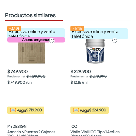
Productos similares
-
37
%
-
17
%
Exclusivo online y venta
Exclusivo online y venta
telefónica
telefónica
Ahorro en grande
$ 749.900
$ 229.900
$ 1.199.900
$ 279.990
$
749
.
900
/
un
$
12
,
15
/
ml
Paga
Paga
$ 719.900
$ 224.900
M+DESIGN
ICO
Armario 6 Puertas 2 Cajones 
Vinilo  ViniliICO Tipo 1 Acrílica 