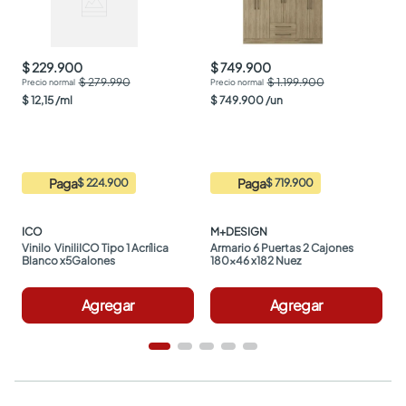
$ 229.900
$ 749.900
$ 279.990
$ 1.199.900
$
12
,
15
/
ml
$
749
.
900
/
un
Paga
Paga
$ 224.900
$ 719.900
ICO
M+DESIGN
Vinilo  ViniliICO Tipo 1 Acrílica 
Armario 6 Puertas 2 Cajones 
Blanco x5Galones
180x46 x182 Nuez
Agregar
Agregar