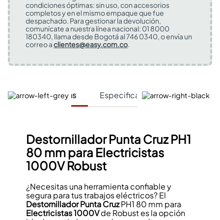
condiciones óptimas: sin uso, con accesorios
completos y en el mismo empaque que fue
despachado. Para gestionar la devolución,
comunícate a nuestra línea nacional: 01 8000
180340, llama desde Bogotá al 746 0340, o envía un
correo a
clientes@easy.com.co
.
Características
Especificaciones Técnicas
Destornillador Punta Cruz PH1
80 mm para Electricistas
1000V Robust
¿Necesitas una herramienta confiable y
segura para tus trabajos eléctricos? El
Destornillador
Punta Cruz
PH1 80 mm para
Electricistas
1000V
de Robust es la opción