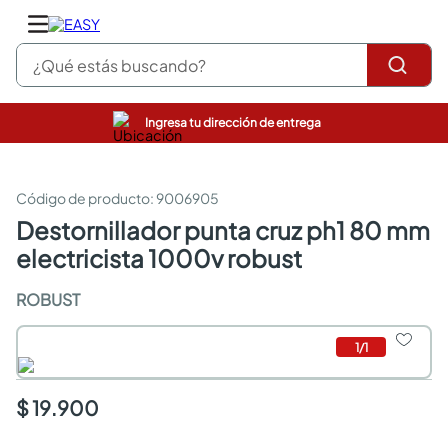
¿Qué estás buscando?
Ingresa tu dirección de entrega
closet
pinturas
cocinas integrales
:
9006905
sanitarios
destornillador punta cruz ph1 80 mm
comedor
electricista 1000v robust
escritorio
pisos
ROBUST
comedores
armarios closet
neveras
1
/
1
$ 19.900