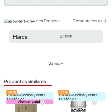
Especificaciones Técnicas
Comentarios y valor
Marca
ALPES
Ver más
Productos similares
-
37
%
-
17
%
Exclusivo online y venta
Exclusivo online y venta
telefónica
telefónica
Ahorro en grande