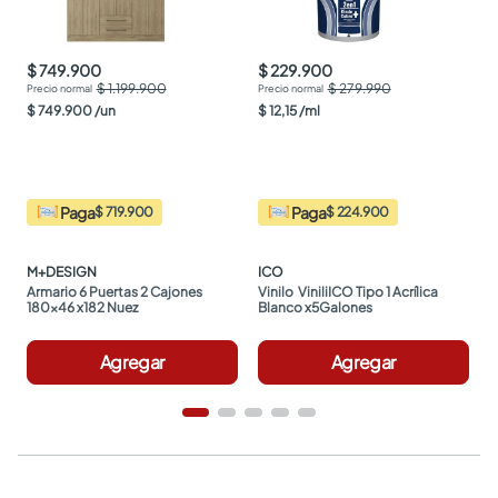
$ 749.900
$ 229.900
$ 1.199.900
$ 279.990
$
749
.
900
/
un
$
12
,
15
/
ml
Paga
Paga
$ 719.900
$ 224.900
M+DESIGN
ICO
Armario 6 Puertas 2 Cajones 
Vinilo  ViniliICO Tipo 1 Acrílica 
180x46 x182 Nuez
Blanco x5Galones
Agregar
Agregar