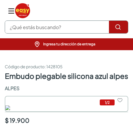
¿Qué estás buscando?
Ingresa tu dirección de entrega
pinturas
closet
cocinas integrales
:
1428105
sanitarios
embudo plegable silicona azul alpes
comedor
escritorio
ALPES
pisos
comedores
1
/
2
armarios closet
neveras
$ 19.900