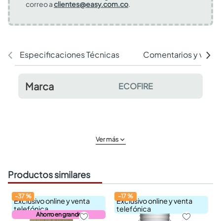
correo a
clientes@easy.com.co
.
Especificaciones Técnicas
Comentarios y valor
Marca
ECOFIRE
Ver más
Productos similares
-
37
%
-
17
%
Exclusivo online y venta
Exclusivo online y venta
telefónica
telefónica
Ahorro en grande