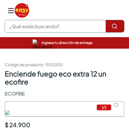
¿Qué estás buscando?
Ingresa tu dirección de entrega
pinturas
closet
cocinas integrales
:
1500200
sanitarios
enciende fuego eco extra 12 un
comedor
ecofire
escritorio
pisos
ECOFIRE
armarios closet
comedores
neveras
1
/
3
$ 24.900