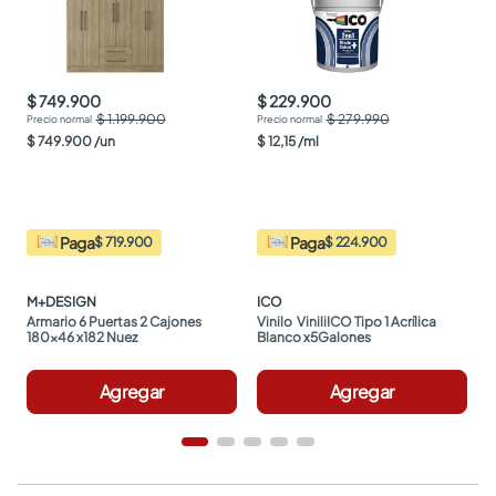
$ 749.900
$ 229.900
$ 1.199.900
$ 279.990
$
749
.
900
/
un
$
12
,
15
/
ml
Paga
Paga
$ 719.900
$ 224.900
M+DESIGN
ICO
Armario 6 Puertas 2 Cajones 
Vinilo  ViniliICO Tipo 1 Acrílica 
180x46 x182 Nuez
Blanco x5Galones
Agregar
Agregar