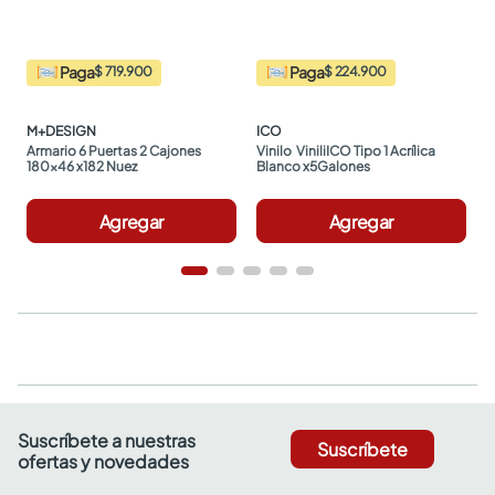
Paga
Paga
$ 719.900
$ 224.900
M+DESIGN
ICO
Armario 6 Puertas 2 Cajones 
Vinilo  ViniliICO Tipo 1 Acrílica 
180x46 x182 Nuez
Blanco x5Galones
Agregar
Agregar
Suscríbete a nuestras
Suscríbete
ofertas y novedades