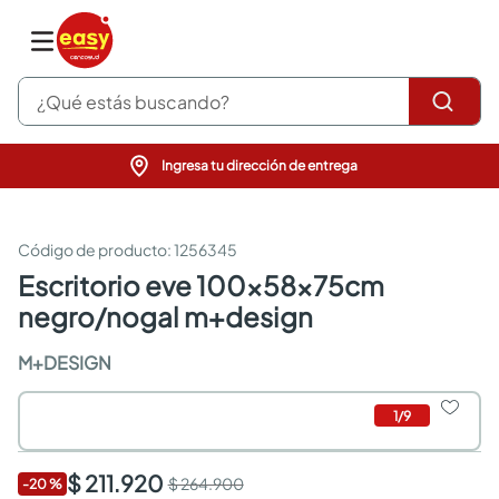
¿Qué estás buscando?
Ingresa tu dirección de entrega
pinturas
closet
cocinas integrales
:
1256345
sanitarios
escritorio eve 100x58x75cm
comedor
negro/nogal m+design
escritorio
pisos
M+DESIGN
armarios closet
comedores
neveras
1
/
9
$ 211.920
$ 264.900
-
20
%