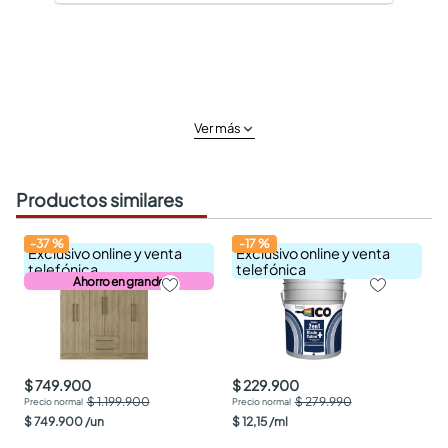
Ver más
Productos similares
-
37
%
-
17
%
Exclusivo online y venta
Exclusivo online y venta
telefónica
telefónica
Ahorro en grande
$ 749.900
$ 229.900
$ 1.199.900
$ 279.990
$
749
.
900
/
un
$
12
,
15
/
ml