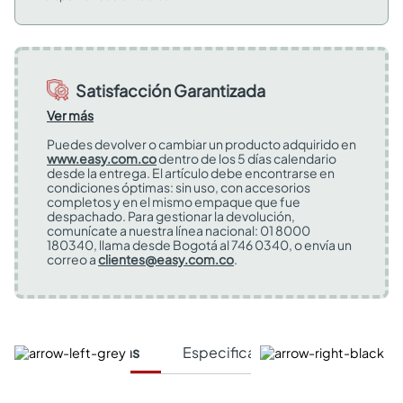
Satisfacción Garantizada
Ver más
Puedes devolver o cambiar un producto adquirido en
www.easy.com.co
dentro de los 5 días calendario
desde la entrega. El artículo debe encontrarse en
condiciones óptimas: sin uso, con accesorios
completos y en el mismo empaque que fue
despachado. Para gestionar la devolución,
comunícate a nuestra línea nacional: 01 8000
180340, llama desde Bogotá al 746 0340, o envía un
correo a
clientes@easy.com.co
.
Características
Especificaciones Técnicas