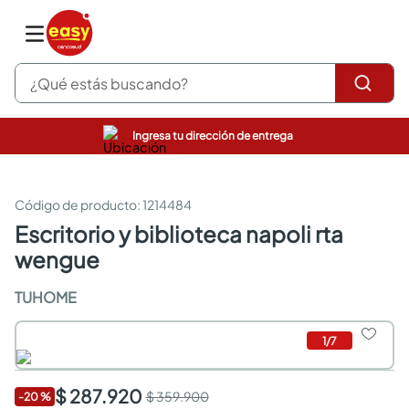
¿Qué estás buscando?
Ingresa tu dirección de entrega
pinturas
closet
cocinas integrales
:
1214484
sanitarios
escritorio y biblioteca napoli rta
comedor
wengue
escritorio
pisos
TUHOME
armarios closet
comedores
neveras
1
/
7
$ 287.920
$ 359.900
-
20
%