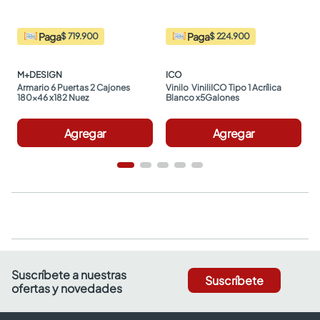
Paga
Paga
$ 719.900
$ 224.900
M+DESIGN
ICO
Armario 6 Puertas 2 Cajones 
Vinilo  ViniliICO Tipo 1 Acrílica 
180x46 x182 Nuez
Blanco x5Galones
Agregar
Agregar
Suscríbete a nuestras
Suscríbete
ofertas y novedades