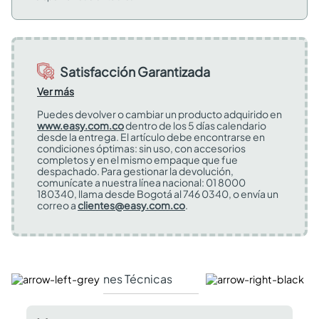
Satisfacción Garantizada
Ver más
Puedes devolver o cambiar un producto adquirido en
www.easy.com.co
dentro de los 5 días calendario
desde la entrega. El artículo debe encontrarse en
condiciones óptimas: sin uso, con accesorios
completos y en el mismo empaque que fue
despachado. Para gestionar la devolución,
comunícate a nuestra línea nacional: 01 8000
180340, llama desde Bogotá al 746 0340, o envía un
correo a
clientes@easy.com.co
.
Especificaciones Técnicas
Comentarios y valor