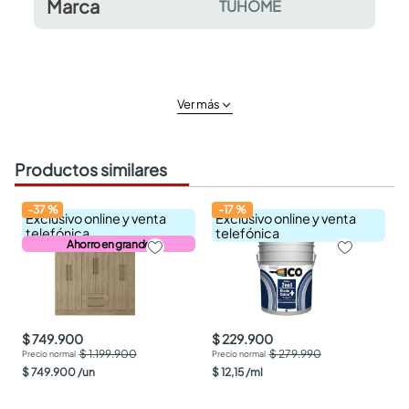
Marca
TUHOME
Ver más
Productos similares
-
37
%
-
17
%
Exclusivo online y venta
Exclusivo online y venta
telefónica
telefónica
Ahorro en grande
$ 749.900
$ 229.900
$ 1.199.900
$ 279.990
$
749
.
900
/
un
$
12
,
15
/
ml