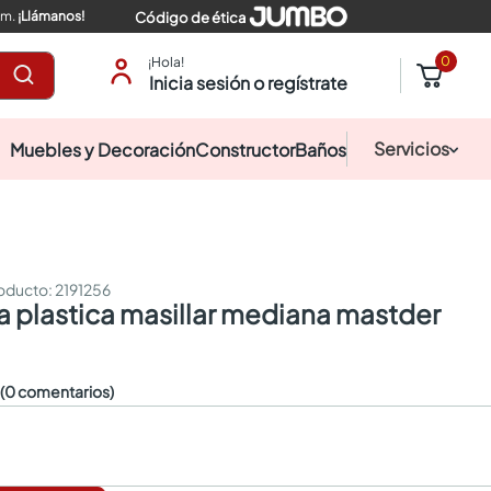
pm.
¡Llámanos!
Código de ética
0
¡Hola!
Inicia sesión o regístrate
Servicios
Muebles y Decoración
Constructor
Baños
:
2191256
la plastica masillar mediana mastder
☆
(0 comentarios)