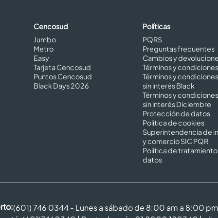
Cencosud
Políticas
Jumbo
PQRS
Metro
Preguntas frecuentes
Easy
Cambios y devolucion
Tarjeta Cencosud
Términos y condicione
Puntos Cencosud
Términos y condicione
Black Days 2026
sin interés Black
Términos y condicione
sin interés Diciembre
Protección de datos
Política de cookies
Superintendencia de in
y comercio SIC PQR
Política de tratamiento
datos
rto:
(601) 746 0344 - Lunes a sábado de 8:00 am a 8:00 p