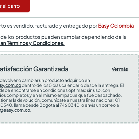
 al carro
to es vendido, facturado y entregado por
Easy Colombia
s de los productos pueden cambiar dependiendo de la
can Términos y Condiciones.
atisfacción Garantizada
Ver más
devolver o cambiar un producto adquirido en
sy.com.co
dentro de los 5 días calendario desde la entrega. El
 debe encontrarse en condiciones óptimas: sin uso, con
ios completos y en el mismo empaque que fue despachado.
tionar la devolución, comunícate a nuestra línea nacional: 01
0340, llama desde Bogotá al 746 0340, o envía un correo a
s@easy.com.co
.