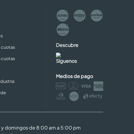
es
s
Descubre
s cuotas
s cuotas
Síguenos
Medios de pago
dustria
 de
m y domingos de 8:00 am a 5:00 pm