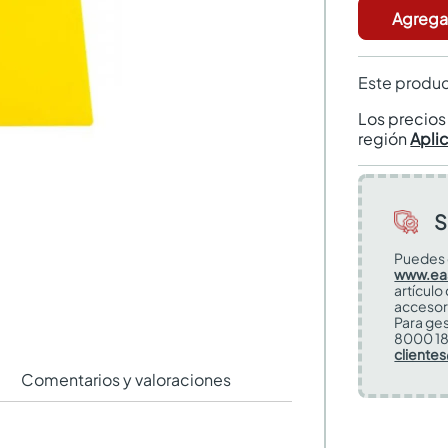
Agregar
Este produc
Los precio
región
Apli
S
Puedes 
www.ea
artículo
accesor
Para ges
8000 18
cliente
Comentarios y valoraciones