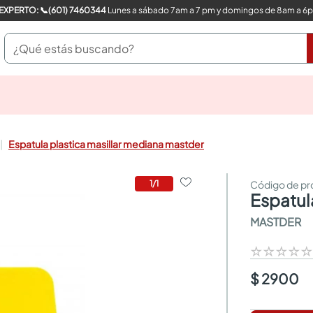
COMPRA CON UN EXPERTO: 📞(601) 7460344
Lunes a sábado 7am a 7 pm y domingos de 8am a 6
¿Qué estás buscando?
pinturas
closet
cocinas integrales
Espatula plastica masillar mediana mastder
sanitarios
comedor
escritorio
1
/
1
espatu
pisos
armarios closet
MASTDER
comedores
neveras
☆
☆
☆
☆
$ 2900