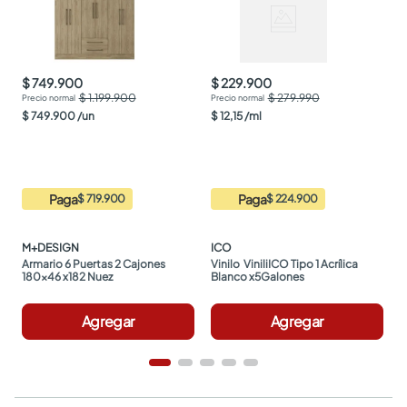
$ 749.900
$ 229.900
$ 1.199.900
$ 279.990
$
749
.
900
/
un
$
12
,
15
/
ml
Paga
Paga
$ 719.900
$ 224.900
M+DESIGN
ICO
Armario 6 Puertas 2 Cajones 
Vinilo  ViniliICO Tipo 1 Acrílica 
180x46 x182 Nuez
Blanco x5Galones
Agregar
Agregar