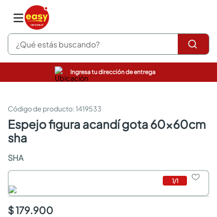
¿Qué estás buscando?
Ingresa tu dirección de entrega
pinturas
closet
cocinas integrales
:
1419533
sanitarios
espejo figura acandí gota 60x60cm
comedor
sha
escritorio
pisos
SHA
armarios closet
comedores
neveras
1
/
1
$ 179.900