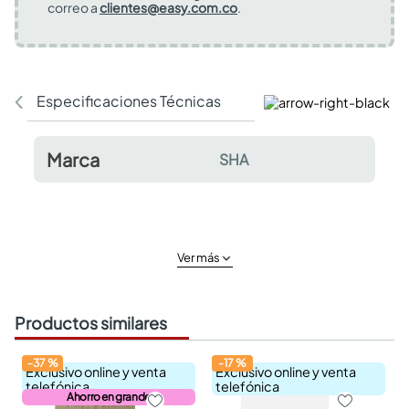
correo a
clientes@easy.com.co
.
Especificaciones Técnicas
Comentarios y valor
Marca
SHA
Ver más
Productos similares
-
37
%
-
17
%
Exclusivo online y venta
Exclusivo online y venta
telefónica
telefónica
Ahorro en grande