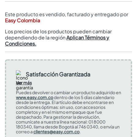
Este producto es vendido, facturado y entregado por
Easy Colombia
Los precios de los productos pueden cambiar
dependiendo de la región
Aplican Términos y
Condiciones.
Satisfacción Garantizada
Ver más
Puedes devolver o cambiar un producto adquirido en
www.easy.com.co
dentro de los 5 días calendario
desde la entrega. El artículo debe encontrarse en
condiciones óptimas: sin uso, con accesorios
completos y en el mismo empaque que fue
despachado. Para gestionar la devolución,
comunícate a nuestra línea nacional: 01 8000
180340, llama desde Bogotá al 746 0340, o envía un
correo a
clientes@easy.com.co
.