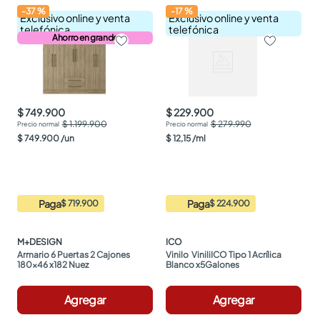
-
37
%
-
17
%
Exclusivo online y venta
Exclusivo online y venta
telefónica
telefónica
Ahorro en grande
$ 749.900
$ 229.900
$ 1.199.900
$ 279.990
$
749
.
900
/
un
$
12
,
15
/
ml
Paga
Paga
$ 719.900
$ 224.900
M+DESIGN
ICO
Armario 6 Puertas 2 Cajones 
Vinilo  ViniliICO Tipo 1 Acrílica 
180x46 x182 Nuez
Blanco x5Galones
Agregar
Agregar