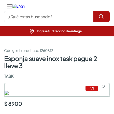
¿Qué estás buscando?
Ingresa tu dirección de entrega
pinturas
closet
cocinas integrales
:
1260812
sanitarios
esponja suave inox task pague 2
comedor
lleve 3
escritorio
pisos
TASK
armarios closet
comedores
neveras
1
/
1
$ 8900