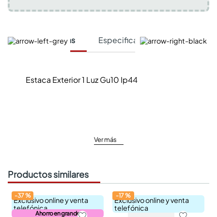
Características
Especificaciones Técnicas
Estaca Exterior 1 Luz Gu10 Ip44
Ver más
Productos similares
-
37
%
-
17
%
Exclusivo online y venta
Exclusivo online y venta
telefónica
telefónica
Ahorro en grande