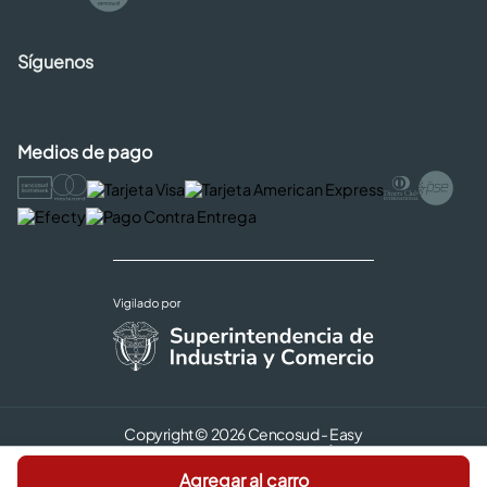
Síguenos
Medios de pago
Copyright © 2026 Cencosud - Easy
Términos y Condiciones |
Seguridad y Privacidad |
Agregar al carro