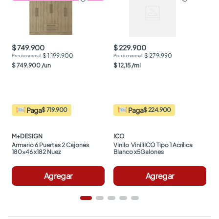
$ 749.900
$ 229.900
$ 1.199.900
$ 279.990
$
749
.
900
/
un
$
12
,
15
/
ml
Paga
Paga
$ 719.900
$ 224.900
M+DESIGN
ICO
Armario 6 Puertas 2 Cajones 
Vinilo  ViniliICO Tipo 1 Acrílica 
180x46 x182 Nuez
Blanco x5Galones
Agregar
Agregar