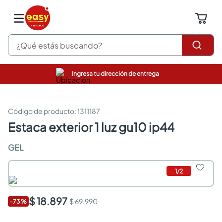
¿Qué estás buscando?
Ingresa tu dirección de entrega
pinturas
closet
cocinas integrales
:
1311187
sanitarios
estaca exterior 1 luz gu10 ip44
comedor
escritorio
GEL
pisos
armarios closet
1
/
2
comedores
neveras
$ 18.897
$ 69.990
-
73
%