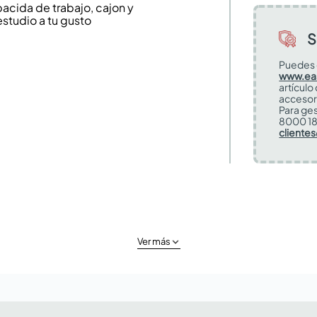
acida de trabajo, cajon y
studio a tu gusto
S
Puedes 
www.ea
artículo
accesor
Para ges
8000 18
cliente
Ver más