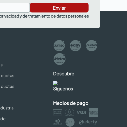
Enviar
 privacidad y de tratamiento de datos personales
es
s
Descubre
s cuotas
s cuotas
Síguenos
Medios de pago
dustria
 de