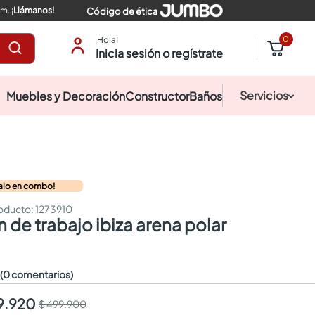
pm.
¡Llámanos!
Código de ética
0
¡Hola!
Inicia sesión o regístrate
Servicios
Muebles y Decoración
Constructor
Baños
valo en combo!
:
1273910
on de trabajo ibiza arena polar
☆
(0 comentarios)
9.920
$ 499.900