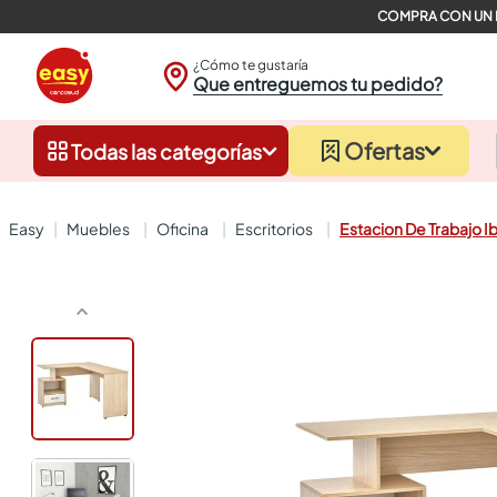
¿Cómo te gustaría
Que entreguemos tu pedido?
Ofertas
Todas las categorías
muebles
oficina
escritorios
Estacion De Trabajo Ib