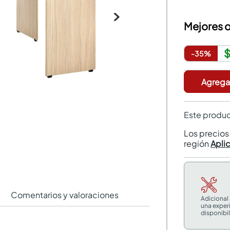
Mejores o
$
-
35
%
Agregar
Este produc
Los precio
región
Apli
Comentarios y valoraciones
Adicional
una exper
disponibil