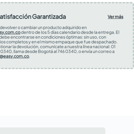
atisfacción Garantizada
Ver más
devolver o cambiar un producto adquirido en
sy.com.co
dentro de los 5 días calendario desde la entrega. El
 debe encontrarse en condiciones óptimas: sin uso, con
ios completos y en el mismo empaque que fue despachado.
tionar la devolución, comunícate a nuestra línea nacional: 01
0340, llama desde Bogotá al 746 0340, o envía un correo a
s@easy.com.co
.