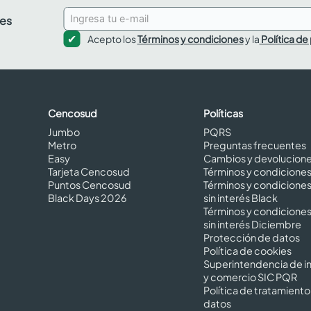
des
Acepto los
Términos y condiciones
y la
Política de
Cencosud
Políticas
Jumbo
PQRS
Metro
Preguntas frecuentes
Easy
Cambios y devolucion
Tarjeta Cencosud
Términos y condicione
Puntos Cencosud
Términos y condicione
Black Days 2026
sin interés Black
Términos y condicione
sin interés Diciembre
Protección de datos
Política de cookies
Superintendencia de in
y comercio SIC PQR
Política de tratamiento
datos