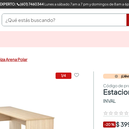
COMPRA CON UN EXPERTO: 📞(601) 7460344
Lunes a sábado 7am a 7 pm y domingos de 8am a 6
¿Qué estás buscando?
pinturas
closet
cocinas integrales
iza Arena Polar
sanitarios
comedor
escritorio
1
/
4
¡Llé
pisos
armarios closet
estaci
comedores
INVAL
neveras
☆
☆
☆
☆
$ 39
-
20
%