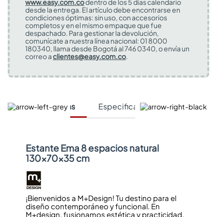
www.easy.com.co
dentro de los 5 días calendario
desde la entrega. El artículo debe encontrarse en
condiciones óptimas: sin uso, con accesorios
completos y en el mismo empaque que fue
despachado. Para gestionar la devolución,
comunícate a nuestra línea nacional: 01 8000
180340, llama desde Bogotá al 746 0340, o envía un
correo a
clientes@easy.com.co
.
Características
Especificaciones Técnicas
Estante Ema 8 espacios natural
130x70x35 cm
¡Bienvenidos a M+Design! Tu destino para el
diseño contemporáneo y funcional. En
M+design, fusionamos estética y practicidad,