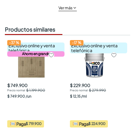
Ver más
Productos similares
-
37
%
-
17
%
Exclusivo online y venta
Exclusivo online y venta
telefónica
telefónica
Ahorro en grande
$ 749.900
$ 229.900
$ 1.199.900
$ 279.990
$
749
.
900
/
un
$
12
,
15
/
ml
Paga
Paga
$ 719.900
$ 224.900