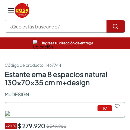
¿Qué estás buscando?
Ingresa tu dirección de entrega
pinturas
closet
cocinas integrales
:
1467744
sanitarios
estante ema 8 espacios natural
comedor
130x70x35 cm m+design
escritorio
pisos
M+DESIGN
armarios closet
comedores
neveras
1
/
7
$ 279.920
$ 349.900
-
20
%