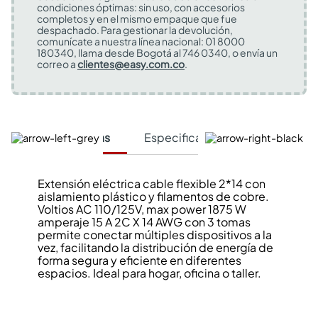
condiciones óptimas: sin uso, con accesorios
completos y en el mismo empaque que fue
despachado. Para gestionar la devolución,
comunícate a nuestra línea nacional: 01 8000
180340, llama desde Bogotá al 746 0340, o envía un
correo a
clientes@easy.com.co
.
Características
Especificaciones Técnicas
Extensión eléctrica cable flexible 2*14 con
aislamiento plástico y filamentos de cobre.
Voltios AC 110/125V, max power 1875 W
amperaje 15 A 2C X 14 AWG con 3 tomas
permite conectar múltiples dispositivos a la
vez, facilitando la distribución de energía de
forma segura y eficiente en diferentes
espacios. Ideal para hogar, oficina o taller.