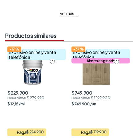
Ver más
Productos similares
-
17
%
-
37
%
Exclusivo online y venta
Exclusivo online y venta
telefónica
telefónica
Ahorro en grande
$ 229.900
$ 749.900
$ 279.990
$ 1.199.900
$
12
,
15
/
ml
$
749
.
900
/
un
Paga
Paga
$ 224.900
$ 719.900