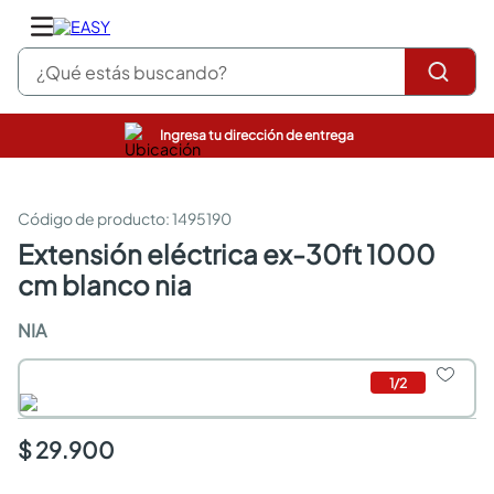
¿Qué estás buscando?
Ingresa tu dirección de entrega
closet
pinturas
cocinas integrales
:
1495190
sanitarios
extensión eléctrica ex-30ft 1000
comedor
cm blanco nia
escritorio
pisos
NIA
comedores
armarios closet
neveras
1
/
2
$ 29.900