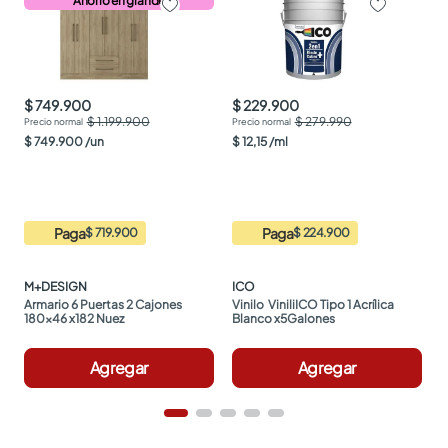
Ahorro en grande
$ 749.900
$ 229.900
$ 1.199.900
$ 279.990
$
749
.
900
/
un
$
12
,
15
/
ml
Paga
Paga
$ 719.900
$ 224.900
M+DESIGN
ICO
Armario 6 Puertas 2 Cajones 
Vinilo  ViniliICO Tipo 1 Acrílica 
180x46 x182 Nuez
Blanco x5Galones
Agregar
Agregar