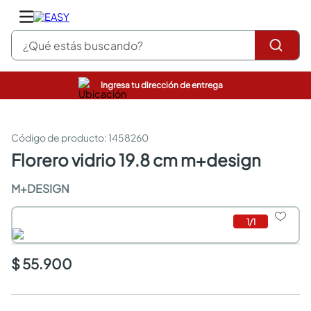
¿Qué estás buscando?
Ingresa tu dirección de entrega
pinturas
closet
cocinas integrales
:
1458260
sanitarios
florero vidrio 19.8 cm m+design
comedor
escritorio
M+DESIGN
pisos
armarios closet
1
/
1
comedores
neveras
$ 55.900