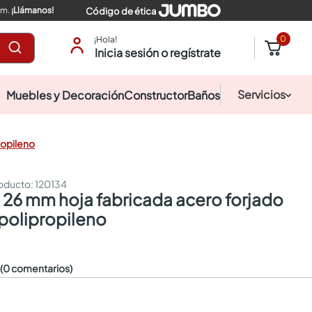
pm.
¡Llámanos!
Código de ética
0
¡Hola!
Inicia sesión o regístrate
Servicios
Muebles y Decoración
Constructor
Baños
ropileno
:
120134
olipropileno
☆
(0 comentarios)