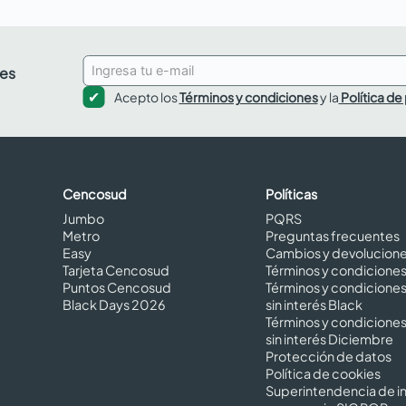
des
Acepto los
Términos y condiciones
y la
Política de
Cencosud
Políticas
Jumbo
PQRS
Metro
Preguntas frecuentes
Easy
Cambios y devolucion
Tarjeta Cencosud
Términos y condicione
Puntos Cencosud
Términos y condicione
Black Days 2026
sin interés Black
Términos y condicione
sin interés Diciembre
Protección de datos
Política de cookies
Superintendencia de in