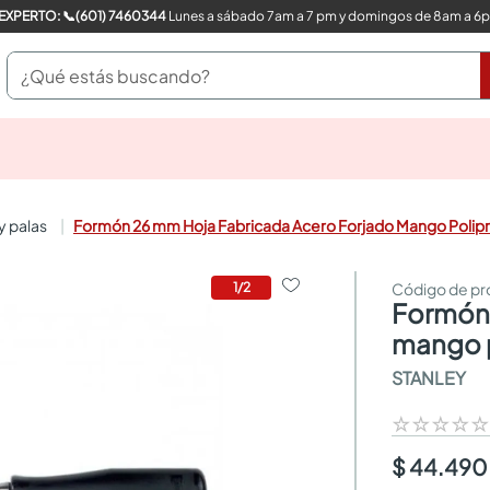
COMPRA CON UN EXPERTO: 📞(601) 7460344
Lunes a sábado 7am a 7 pm y domingos de 8am a 6
¿Qué estás buscando?
pinturas
closet
cocinas integrales
 y palas
Formón 26 mm Hoja Fabricada Acero Forjado Mango Polip
sanitarios
comedor
escritorio
1
/
2
formón 26 mm hoja fabricada acero forjado
pisos
armarios closet
mango p
comedores
STANLEY
neveras
☆
☆
☆
☆
$ 44.490