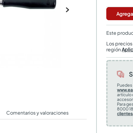
Agregar
Este produc
Los precio
región
Apli
S
Puedes 
www.ea
artículo
accesor
Para ges
8000 18
Comentarios y valoraciones
cliente