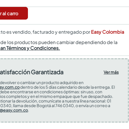
 al carro
to es vendido, facturado y entregado por
Easy Colombia
s de los productos pueden cambiar dependiendo de la
can Términos y Condiciones.
atisfacción Garantizada
Ver más
devolver o cambiar un producto adquirido en
sy.com.co
dentro de los 5 días calendario desde la entrega. El
 debe encontrarse en condiciones óptimas: sin uso, con
ios completos y en el mismo empaque que fue despachado.
tionar la devolución, comunícate a nuestra línea nacional: 01
0340, llama desde Bogotá al 746 0340, o envía un correo a
s@easy.com.co
.