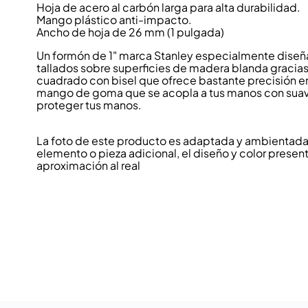
Hoja de acero al carbón larga para alta durabilidad.
Mango plástico anti-impacto.
Ancho de hoja de 26 mm (1 pulgada)
Un formón de 1" marca Stanley especialmente diseñad
tallados sobre superficies de madera blanda gracias
cuadrado con bisel que ofrece bastante precisión en
mango de goma que se acopla a tus manos con suavida
proteger tus manos.
La foto de este producto es adaptada y ambientada p
elemento o pieza adicional, el diseño y color present
aproximación al real