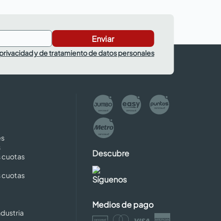
Enviar
 privacidad y de tratamiento de datos personales
es
s
Descubre
s cuotas
s cuotas
Síguenos
Medios de pago
dustria