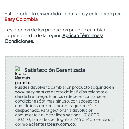
Este producto es vendido, facturado y entregado por
Easy Colombia
Los precios de los productos pueden cambiar
dependiendo de la región
Aplican Términos y
Condiciones.
Satisfacción Garantizada
Ver más
Puedes devolver o cambiar un producto adquirido en
www.easy.com.co
dentro de los 5 días calendario
desde la entrega. El artículo debe encontrarse en
condiciones óptimas: sin uso, con accesorios
completos y en el mismo empaque que fue
despachado. Para gestionar la devolución,
comunícate a nuestra línea nacional: 01 8000
180340, llama desde Bogotá al 746 0340, o envía un
correo a
clientes@easy.com.co
.