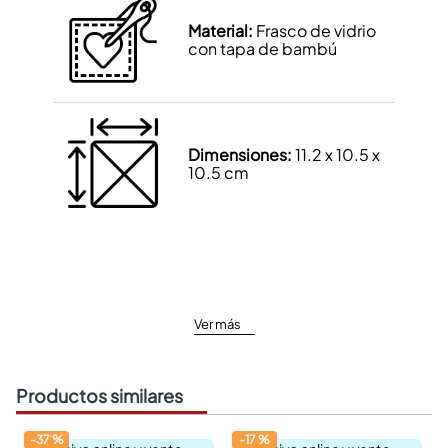
Material:
Frasco de vidrio
con tapa de bambú
Dimensiones:
11.2 x 10.5 x
10.5 cm
Ver más
Productos similares
-
37
%
-
17
%