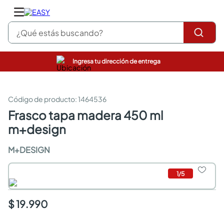
¿Qué estás buscando?
Ingresa tu dirección de entrega
pinturas
closet
cocinas integrales
:
1464536
sanitarios
frasco tapa madera 450 ml
comedor
m+design
escritorio
pisos
M+DESIGN
armarios closet
comedores
neveras
1
/
5
$ 19.990