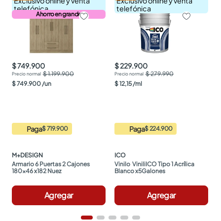
Exclusivo online y venta
Exclusivo online y venta
telefónica
telefónica
Ahorro en grande
$ 749.900
$ 229.900
$ 1.199.900
$ 279.990
$
749
.
900
/
un
$
12
,
15
/
ml
Paga
Paga
$ 719.900
$ 224.900
M+DESIGN
ICO
Armario 6 Puertas 2 Cajones 
Vinilo  ViniliICO Tipo 1 Acrílica 
180x46 x182 Nuez
Blanco x5Galones
Agregar
Agregar