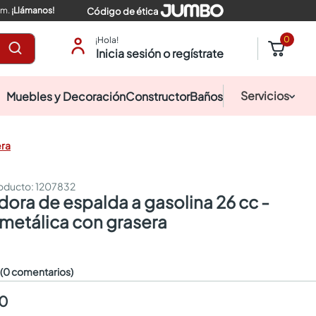
pm.
¡Llámanos!
Código de ética
0
¡Hola!
Inicia sesión o regístrate
Servicios
Muebles y Decoración
Constructor
Baños
era
:
1207832
etálica con grasera
☆
(0 comentarios)
00