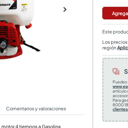
Agregar
Este produc
Los precio
región
Apli
S
Puedes 
www.ea
artículo
accesor
Para ges
8000 18
Comentarios y valoraciones
cliente
, motor 4 tiempos a Gasolina