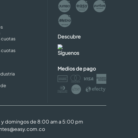
es
s
Descubre
s cuotas
s cuotas
Síguenos
Medios de pago
dustria
 de
m y domingos de 8:00 am a 5:00 pm
entes@easy.com.co