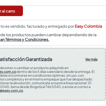
 al carro
to es vendido, facturado y entregado por
Easy Colombia
s de los productos pueden cambiar dependiendo de la
can Términos y Condiciones.
atisfacción Garantizada
Ver más
devolver o cambiar un producto adquirido en
sy.com.co
dentro de los 5 días calendario desde la entrega. El
 debe encontrarse en condiciones óptimas: sin uso, con
ios completos y en el mismo empaque que fue despachado.
tionar la devolución, comunícate a nuestra línea nacional: 01
0340, llama desde Bogotá al 746 0340, o envía un correo a
s@easy.com.co
.