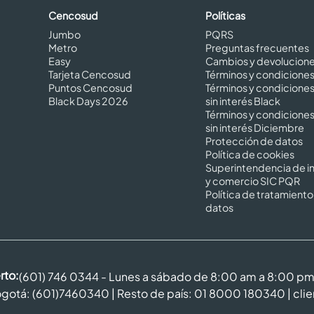
Cencosud
Políticas
Jumbo
PQRS
Metro
Preguntas frecuentes
Easy
Cambios y devolucion
Tarjeta Cencosud
Términos y condicione
Puntos Cencosud
Términos y condicione
Black Days 2026
sin interés Black
Términos y condicione
sin interés Diciembre
Protección de datos
Política de cookies
Superintendencia de in
y comercio SIC PQR
Política de tratamiento
datos
rto:
(601) 746 0344 - Lunes a sábado de 8:00 am a 8:00 p
gotá: (601)7460340 | Resto de país: 01 8000 180340 |
cli