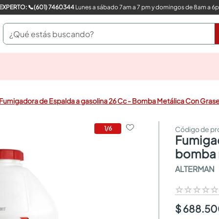
COMPRA CON UN EXPERTO: 📞(601) 7460344
Lunes a sábado 7am a 7 pm y domingos de 8am a 6
¿Qué estás buscando?
pinturas
closet
cocinas integrales
Fumigadora de Espalda a gasolina 26 Cc - Bomba Metálica Con Gras
sanitarios
comedor
escritorio
1
/
6
fumigadora de espalda a gasolina 26 cc -
pisos
armarios closet
bomba m
comedores
ALTERMAN
neveras
☆
☆
☆
☆
$ 688.5