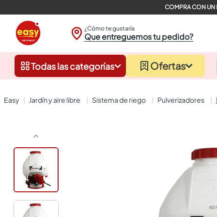
¿Cómo te gustaría
Que entreguemos tu pedido?
Ofertas
Todas las categorías
jardín y aire libre
sistema de riego
pulverizadores