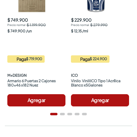
$ 749.900
$ 229.900
$ 1.199.900
$ 279.990
$
749
.
900
/
un
$
12
,
15
/
ml
Paga
Paga
$ 719.900
$ 224.900
M+DESIGN
ICO
Armario 6 Puertas 2 Cajones 
Vinilo  ViniliICO Tipo 1 Acrílica 
180x46 x182 Nuez
Blanco x5Galones
Agregar
Agregar