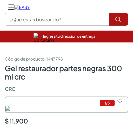
¿Qué estás buscando?
Ingresa tu dirección de entrega
pinturas
closet
cocinas integrales
:
1447798
sanitarios
gel restaurador partes negras 300
comedor
ml crc
escritorio
pisos
CRC
armarios closet
comedores
neveras
1
/
3
$ 11.900