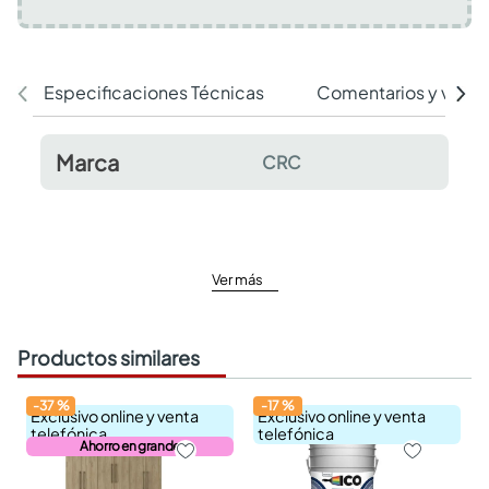
Especificaciones Técnicas
Comentarios y valor
Marca
CRC
Ver más
Productos similares
-
37
%
-
17
%
Exclusivo online y venta
Exclusivo online y venta
telefónica
telefónica
Ahorro en grande