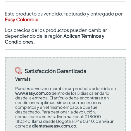
Este producto es vendido, facturado y entregado por
Easy Colombia
Los precios de los productos pueden cambiar
dependiendo de la región
Aplican Términos y
Condiciones.
Satisfacción Garantizada
Ver más
Puedes devolver o cambiar un producto adquirido en
www.easy.com.co
dentro de los 5 días calendario
desde la entrega. El artículo debe encontrarse en
condiciones óptimas: sin uso, con accesorios
completos y en el mismo empaque que fue
despachado. Para gestionar la devolución,
comunícate a nuestra línea nacional: 01 8000
180340, llama desde Bogotá al 746 0340, o envía un
correo a
clientes@easy.com.co
.