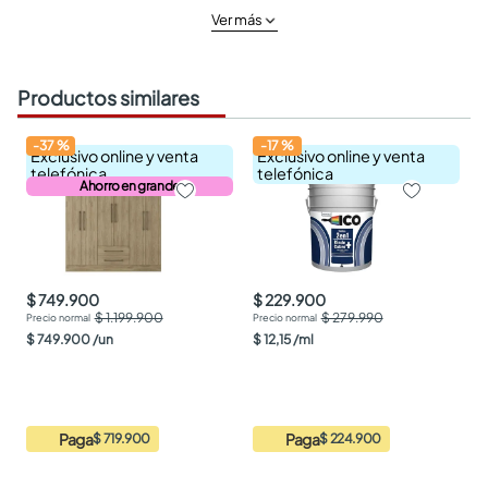
Ver más
Productos similares
-
37
%
-
17
%
Exclusivo online y venta
Exclusivo online y venta
telefónica
telefónica
Ahorro en grande
$ 749.900
$ 229.900
$ 1.199.900
$ 279.990
$
749
.
900
/
un
$
12
,
15
/
ml
Paga
Paga
$ 719.900
$ 224.900