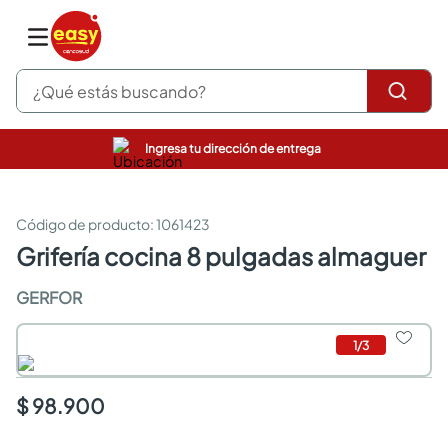
¿Qué estás buscando?
Ingresa tu dirección de entrega
pinturas
closet
cocinas integrales
:
1061423
sanitarios
grifería cocina 8 pulgadas almaguer
comedor
escritorio
GERFOR
pisos
armarios closet
1
/
3
comedores
neveras
$ 98.900