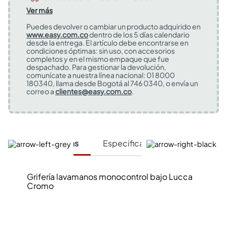
Ver más
Puedes devolver o cambiar un producto adquirido en
www.easy.com.co
dentro de los 5 días calendario
desde la entrega. El artículo debe encontrarse en
condiciones óptimas: sin uso, con accesorios
completos y en el mismo empaque que fue
despachado. Para gestionar la devolución,
comunícate a nuestra línea nacional: 01 8000
180340, llama desde Bogotá al 746 0340, o envía un
correo a
clientes@easy.com.co
.
Características
Especificaciones Técnicas
Grifería lavamanos monocontrol bajo Lucca
Cromo