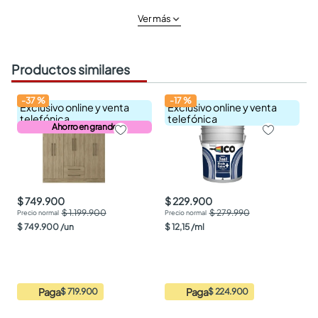
Ver más
Productos similares
-
37
%
-
17
%
Exclusivo online y venta
Exclusivo online y venta
telefónica
telefónica
Ahorro en grande
$ 749.900
$ 229.900
$ 1.199.900
$ 279.990
$
749
.
900
/
un
$
12
,
15
/
ml
Paga
Paga
$ 719.900
$ 224.900