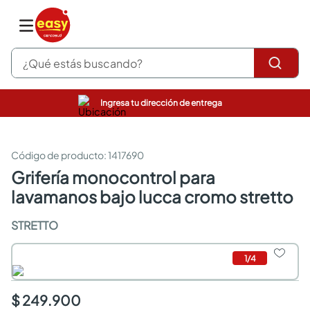
¿Qué estás buscando?
Ingresa tu dirección de entrega
pinturas
closet
cocinas integrales
:
1417690
sanitarios
grifería monocontrol para
comedor
lavamanos bajo lucca cromo stretto
escritorio
pisos
STRETTO
armarios closet
comedores
neveras
1
/
4
$ 249.900