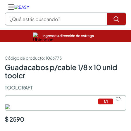
¿Qué estás buscando?
Ingresa tu dirección de entrega
pinturas
closet
cocinas integrales
:
1066773
sanitarios
guadacabos p/cable 1/8 x 10 unid
comedor
toolcr
escritorio
pisos
TOOLCRAFT
armarios closet
comedores
neveras
1
/
1
$ 2590