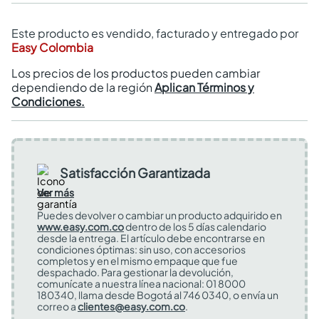
Este producto es vendido, facturado y entregado por
Easy Colombia
Los precios de los productos pueden cambiar
dependiendo de la región
Aplican Términos y
Condiciones.
Satisfacción Garantizada
Ver más
Puedes devolver o cambiar un producto adquirido en
www.easy.com.co
dentro de los 5 días calendario
desde la entrega. El artículo debe encontrarse en
condiciones óptimas: sin uso, con accesorios
completos y en el mismo empaque que fue
despachado. Para gestionar la devolución,
comunícate a nuestra línea nacional: 01 8000
180340, llama desde Bogotá al 746 0340, o envía un
correo a
clientes@easy.com.co
.