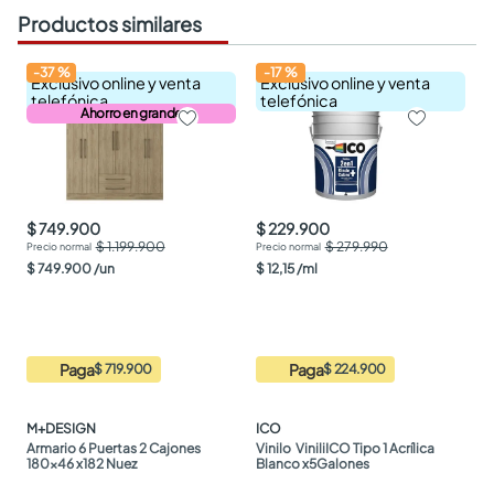
Productos similares
-
37
%
-
17
%
Exclusivo online y venta
Exclusivo online y venta
telefónica
telefónica
Ahorro en grande
$ 749.900
$ 229.900
$ 1.199.900
$ 279.990
$
749
.
900
/
un
$
12
,
15
/
ml
Paga
Paga
$ 719.900
$ 224.900
M+DESIGN
ICO
Armario 6 Puertas 2 Cajones 
Vinilo  ViniliICO Tipo 1 Acrílica 
180x46 x182 Nuez
Blanco x5Galones