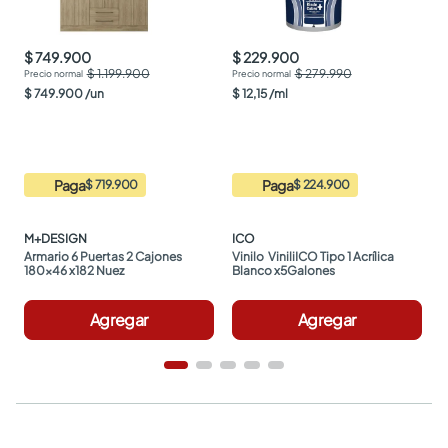
$ 749.900
$ 229.900
$ 1.199.900
$ 279.990
$
749
.
900
/
un
$
12
,
15
/
ml
Paga
Paga
$ 719.900
$ 224.900
M+DESIGN
ICO
Armario 6 Puertas 2 Cajones 
Vinilo  ViniliICO Tipo 1 Acrílica 
180x46 x182 Nuez
Blanco x5Galones
Agregar
Agregar