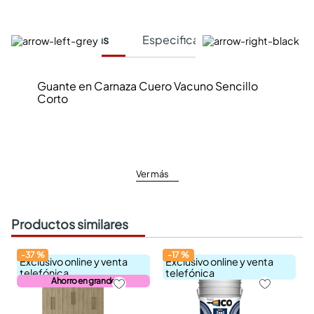
Características
Especificaciones Técnicas
Guante en Carnaza Cuero Vacuno Sencillo
Corto
Ver más
Productos similares
-
37
%
-
17
%
Exclusivo online y venta
Exclusivo online y venta
telefónica
telefónica
Ahorro en grande