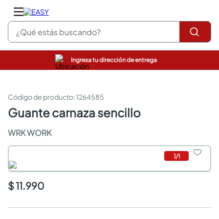
¿Qué estás buscando?
Ingresa tu dirección de entrega
pinturas
closet
cocinas integrales
:
1264585
sanitarios
guante carnaza sencillo
comedor
escritorio
WRK WORK
pisos
armarios closet
1
/
1
comedores
neveras
$ 11.990